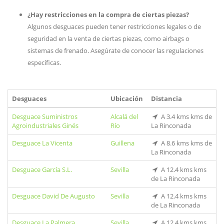
¿Hay restricciones en la compra de ciertas piezas?
Algunos desguaces pueden tener restricciones legales o de
seguridad en la venta de ciertas piezas, como airbags o
sistemas de frenado. Asegúrate de conocer las regulaciones
específicas.
Desguaces
Ubicación
Distancia
Desguace Suministros
Alcalá del
A 3.4 kms kms de
Agroindustriales Ginés
Río
La Rinconada
Desguace La Vicenta
Guillena
A 8.6 kms kms de
La Rinconada
Desguace García S.L.
Sevilla
A 12.4 kms kms
de La Rinconada
Desguace David De Augusto
Sevilla
A 12.4 kms kms
de La Rinconada
Desguace La Palmera
Sevilla
A 12.4 kms kms