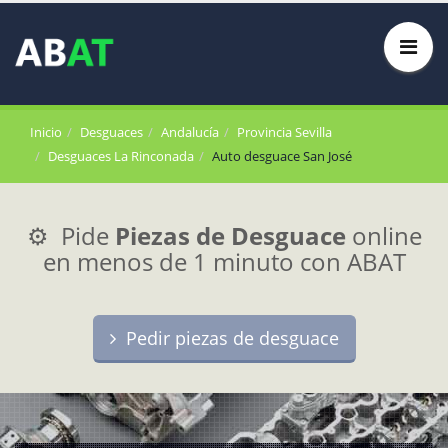
Inicio
Desguaces
Andalucía
Provincia Sevilla
Desguaces La Rinconada
Auto desguace San José
⚙️ Pide
Piezas de Desguace
online
en menos de 1 minuto con ABAT
Pedir piezas de desguace