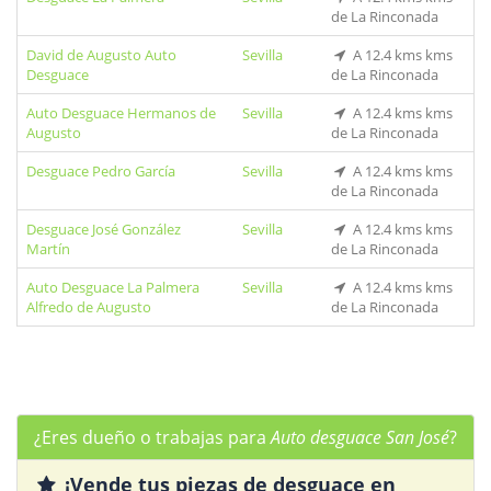
de La Rinconada
David de Augusto Auto
Sevilla
A 12.4 kms kms
Desguace
de La Rinconada
Auto Desguace Hermanos de
Sevilla
A 12.4 kms kms
Augusto
de La Rinconada
Desguace Pedro García
Sevilla
A 12.4 kms kms
de La Rinconada
Desguace José González
Sevilla
A 12.4 kms kms
Martín
de La Rinconada
Auto Desguace La Palmera
Sevilla
A 12.4 kms kms
Alfredo de Augusto
de La Rinconada
¿Eres dueño o trabajas para
Auto desguace San José
?
¡Vende tus piezas de desguace en