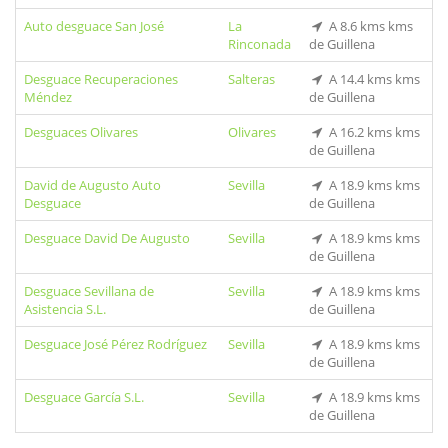
Auto desguace San José
La
A 8.6 kms kms
Rinconada
de Guillena
Desguace Recuperaciones
Salteras
A 14.4 kms kms
Méndez
de Guillena
Desguaces Olivares
Olivares
A 16.2 kms kms
de Guillena
David de Augusto Auto
Sevilla
A 18.9 kms kms
Desguace
de Guillena
Desguace David De Augusto
Sevilla
A 18.9 kms kms
de Guillena
Desguace Sevillana de
Sevilla
A 18.9 kms kms
Asistencia S.L.
de Guillena
Desguace José Pérez Rodríguez
Sevilla
A 18.9 kms kms
de Guillena
Desguace García S.L.
Sevilla
A 18.9 kms kms
de Guillena