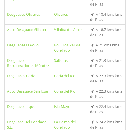
de Pilas
Desguaces Olivares
Olivares
A 18.4 kms kms
de Pilas
Auto Desguace Villalba
Villalba del Alcor
A 18.7 kms kms
de Pilas
Desguaces El Pollo
Bollullos Par del
A 21 kms kms
Condado
de Pilas
Desguace
Salteras
A 21.3 kms kms
Recuperaciones Méndez
de Pilas
Desguaces Coria
Coria del Río
A 22.3 kms kms
de Pilas
Auto Desguace San José
Coria del Río
A 22.3 kms kms
de Pilas
Desguace Luque
Isla Mayor
A 22.4 kms kms
de Pilas
Desguace Del Condado
La Palma del
A 24.2 kms kms
S.L.
Condado
de Pilas