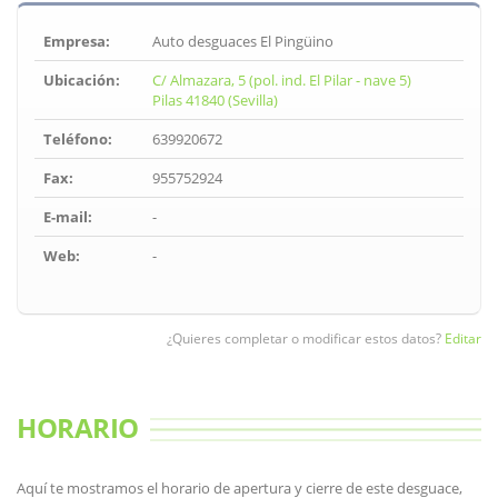
Empresa:
Auto desguaces El Pingüino
Ubicación:
C/ Almazara, 5 (pol. ind. El Pilar - nave 5)
Pilas 41840 (Sevilla)
Teléfono:
639920672
Fax:
955752924
E-mail:
-
Web:
-
¿Quieres completar o modificar estos datos?
Editar
HORARIO
Aquí te mostramos el horario de apertura y cierre de este desguace,