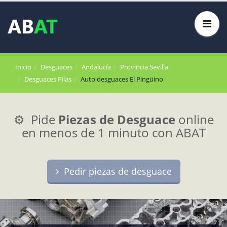
Inicio
Desguaces
Andalucía
Provincia Sevilla
Desguaces Pilas
Auto desguaces El Pingüino
⚙️ Pide
Piezas de Desguace
online
en menos de 1 minuto con ABAT
Pedir piezas de desguace