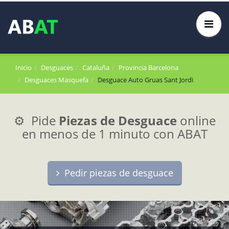
Inicio
Desguaces
Cataluña
Provincia Barcelona
Desguaces Masquefa
Desguace Auto Gruas Sant Jordi
⚙️ Pide
Piezas de Desguace
online
en menos de 1 minuto con ABAT
Pedir piezas de desguace