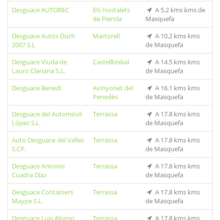
Desguace AUTOREC
Els Hostalets
A 5.2 kms kms de
de Pierola
Masquefa
Desguace Autos Duch
Martorell
A 10.2 kms kms
2007 S.L
de Masquefa
Desguace Viuda de
Castellbisbal
A 14.5 kms kms
Lauro Clariana S.L.
de Masquefa
Desguace Benedi
Avinyonet del
A 16.1 kms kms
Penedès
de Masquefa
Desguace del Automóvil
Terrassa
A 17.8 kms kms
López S.L.
de Masquefa
Auto Desguace del Valles
Terrassa
A 17.8 kms kms
S.CP.
de Masquefa
Desguace Antonio
Terrassa
A 17.8 kms kms
Cuadra Díaz
de Masquefa
Desguace Containers
Terrassa
A 17.8 kms kms
Maype S.L.
de Masquefa
Desguace Luis Alonso
Terrassa
A 17.8 kms kms