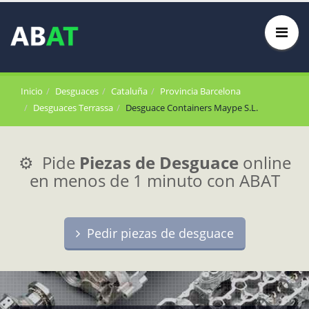
Inicio
Desguaces
Cataluña
Provincia Barcelona
Desguaces Terrassa
Desguace Containers Maype S.L.
⚙️ Pide
Piezas de Desguace
online
en menos de 1 minuto con ABAT
Pedir piezas de desguace