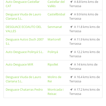
Auto Desguace Castellar
Castellar del
A 8.8 kms kms de
CAT
Vallés
Terrassa
Desguace Viuda de Lauro
Castellbisbal
A 9.9 kms kms de
Clariana S.L.
Terrassa
DESGUACE ECOAUTO DEL
Senmanat
A 11.8 kms kms de
VALLES
Terrassa
Desguace Autos Duch 2007
Martorell
A 11.9 kms kms de
S.L
Terrassa
Auto Desguace Polinyá S.L.
Polinyá
A 12.2 kms kms de
Terrassa
Auto Desguace MIR
Ripollet
A 14 kms kms de
Terrassa
Desguace Viuda de Lauro
Molins de
A 16.4 kms kms de
Clariana S.L.
Rei
Terrassa
Desguace Chatarras Pedro
Montcada i
A 17.2 kms kms de
Reixac
Terrassa