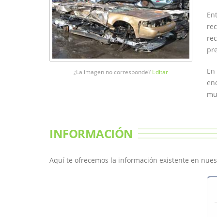
Ent
rec
rec
pre
En 
¿La imagen no corresponde?
Editar
enc
mun
INFORMACIÓN
Aquí te ofrecemos la información existente en nuest