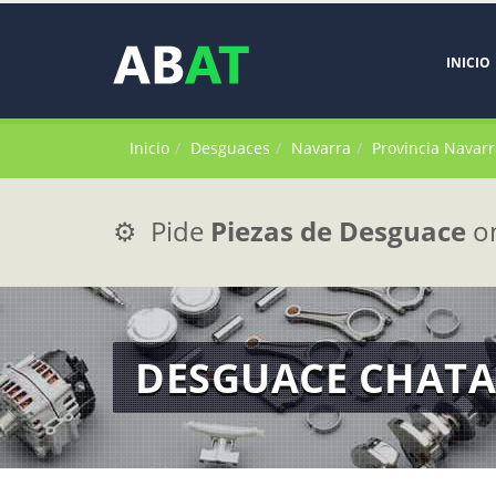
INICIO
Inicio
Desguaces
Navarra
Provincia Navarr
⚙️ Pide
Piezas de Desguace
on
DESGUACE CHATAR