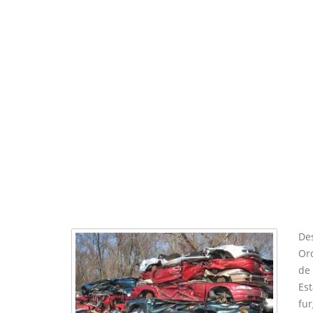
Des
Orc
de 
Es
fu