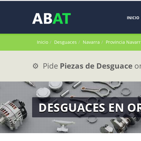
INICIO
Inicio
Desguaces
Navarra
Provincia Navarr
⚙️ Pide
Piezas de Desguace
on
DESGUACES EN O