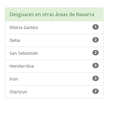
Desguaces en otras áreas de Navarra
1
Vitoria Gasteiz
2
Deba
2
San Sebastián
3
Hondarribia
3
Irún
2
Oiartzun