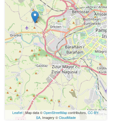
Leaflet
| Map data ©
OpenStreetMap
contributors,
CC-BY-
SA
, Imagery ©
CloudMade