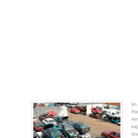
En 
Po
Fe
exp
oca