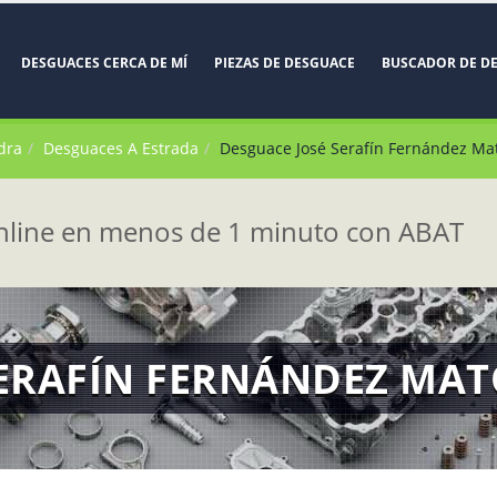
DESGUACES CERCA DE MÍ
PIEZAS DE DESGUACE
BUSCADOR DE D
dra
Desguaces A Estrada
Desguace José Serafín Fernández Ma
line en menos de 1 minuto con ABAT
SERAFÍN FERNÁNDEZ MA