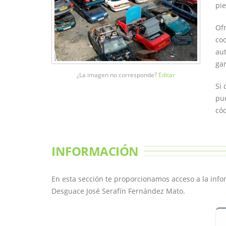
pie
Ofr
coc
aut
gar
¿La imagen no corresponde?
Editar
Si 
pue
cód
INFORMACIÓN
En esta sección te proporcionamos acceso a la inf
Desguace José Serafín Fernández Mato.