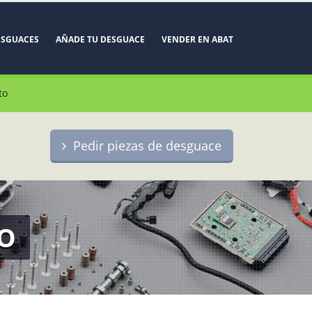
ESGUACES
AÑADE TU DESGUACE
VENDER EN ABAT
to
Pedir piezas de desguace
TO