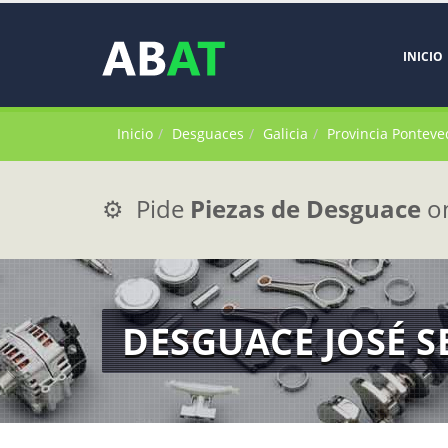
INICIO
Inicio
Desguaces
Galicia
Provincia Ponteve
⚙️ Pide
Piezas de Desguace
on
DESGUACE JOSÉ 