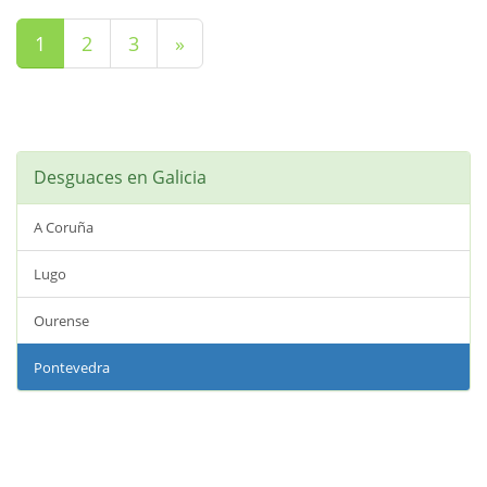
(current)
1
2
3
»
Desguaces en Galicia
A Coruña
Lugo
Ourense
Pontevedra