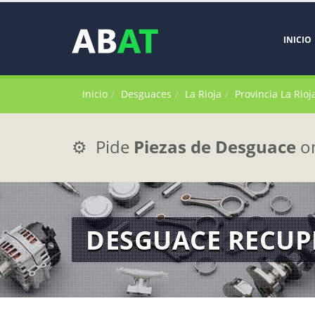
INICIO
Inicio
Desguaces
La Rioja
Provincia La Rioj
⚙️ Pide
Piezas de Desguace
on
DESGUACE RECUP