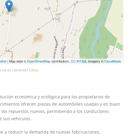
aflet
| Map data ©
OpenStreetMap
contributors,
CC-BY-SA
, Imagery ©
CloudMade
n no es correcta?
Editar
ución económica y ecológica para los propietarios de
lecimientos ofrecen piezas de automóviles usadas y en buen
los repuestos nuevos, permitiendo a los conductores
e sus vehículos.
uye a reducir la demanda de nuevas fabricaciones,