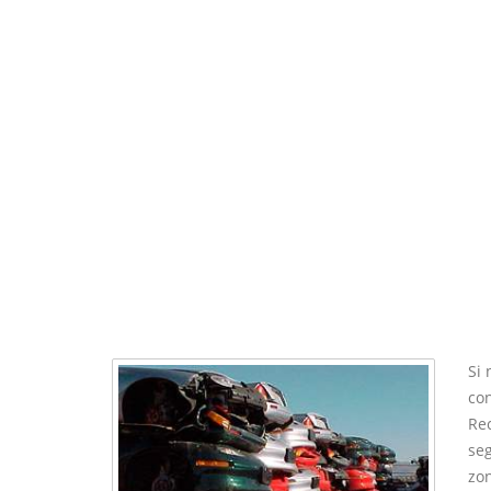
Si 
con
Rec
se
zon