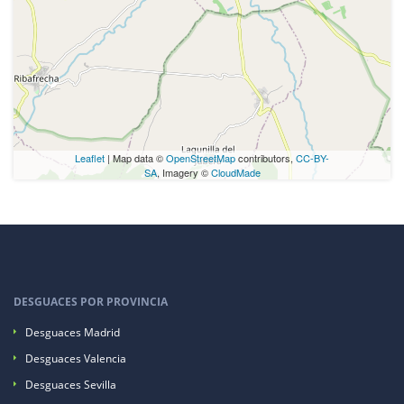
Leaflet
| Map data ©
OpenStreetMap
contributors,
CC-BY-
SA
, Imagery ©
CloudMade
DESGUACES POR PROVINCIA
Desguaces Madrid
Desguaces Valencia
Desguaces Sevilla