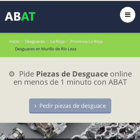
Inicio
Desguaces
La Rioja
Provincia La Rioja
Desguaces en Murillo de Río Leza
⚙️ Pide
Piezas de Desguace
online
en menos de 1 minuto con ABAT
Pedir piezas de desguace