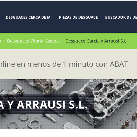
DESGUACES CERCA DE MÍ
PIEZAS DE DESGUACE
BUSCADOR DE D
a
Desguaces Vitoria Gasteiz
Desguace García y Arrausi S.L.
line en menos de 1 minuto con ABAT
 Y ARRAUSI S.L.