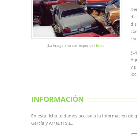
Den
dis
dis
coc
co
¿La imagen no corresponde?
Editar
¿Qu
Aqu
y p
loc
INFORMACIÓN
En esta ficha te damos acceso a la información de
García y Arrausi S.L..