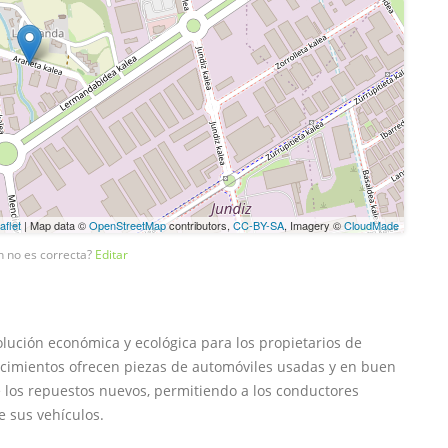
aflet
| Map data ©
OpenStreetMap
contributors,
CC-BY-SA
, Imagery ©
CloudMade
n no es correcta?
Editar
ución económica y ecológica para los propietarios de
lecimientos ofrecen piezas de automóviles usadas y en buen
los repuestos nuevos, permitiendo a los conductores
e sus vehículos.