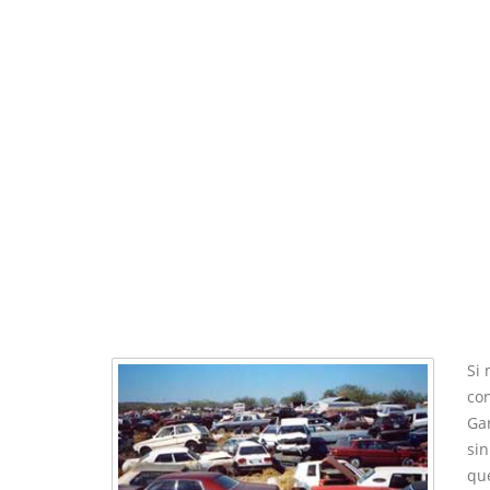
Si 
con
Gar
si
que