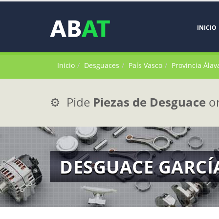
INICIO
Inicio
Desguaces
País Vasco
Provincia Álav
⚙️ Pide
Piezas de Desguace
on
DESGUACE GARCÍA