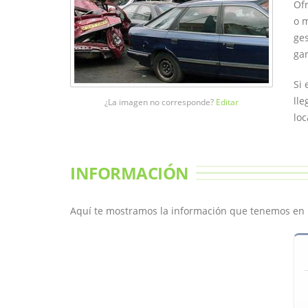
Ofr
o m
ges
gar
Si 
lle
¿La imagen no corresponde?
Editar
loc
INFORMACIÓN
Aquí te mostramos la información que tenemos en