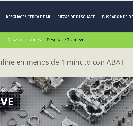
DESGUACES CERCA DE MÍ
PIEZAS DE DESGUACE
BUSCADOR DE D
a
Desguaces Ames
Desguace Trameve
line en menos de 1 minuto con ABAT
VE