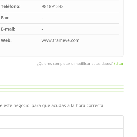
Teléfono:
981891342
Fax:
-
E-mail:
-
Web:
www.trameve.com
¿Quieres completar o modificar estos datos?
Editar
e este negocio, para que acudas a la hora correcta.