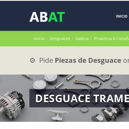
INICIO
Inicio
Desguaces
Galicia
Provincia A Coruñ
⚙️ Pide
Piezas de Desguace
on
DESGUACE TRAME