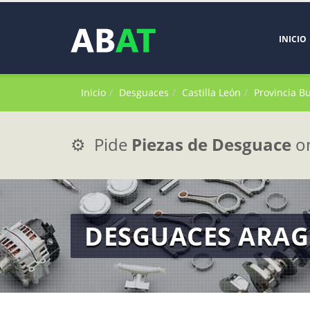
INICIO
Inicio
Desguaces
Castilla León
Provincia B
⚙️ Pide
Piezas de Desguace
on
DESGUACES ARA