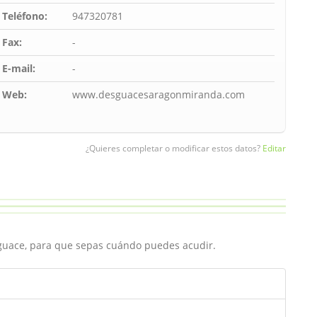
Teléfono:
947320781
Fax:
-
E-mail:
-
Web:
www.desguacesaragonmiranda.com
¿Quieres completar o modificar estos datos?
Editar
sguace, para que sepas cuándo puedes acudir.