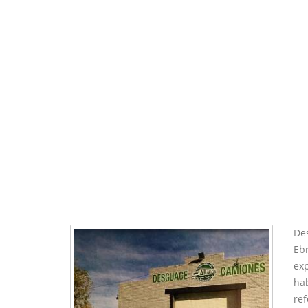
De
Ebr
exp
ha
ref