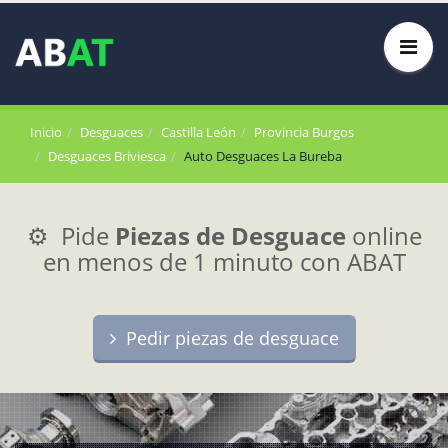
Inicio
Desguaces
Castilla León
Provincia Burgos
Desguaces Briviesca
Auto Desguaces La Bureba
⚙️ Pide
Piezas de Desguace
online
en menos de 1 minuto con ABAT
Pedir piezas de desguace