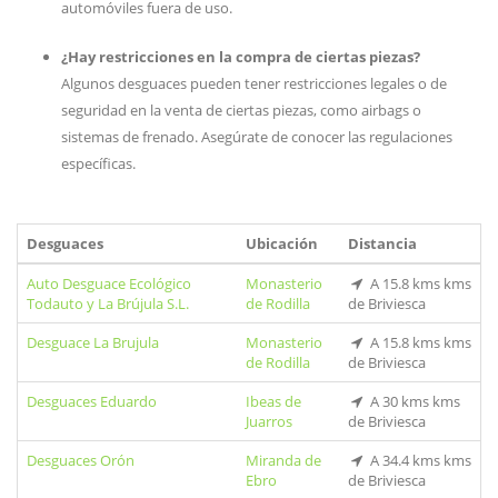
automóviles fuera de uso.
¿Hay restricciones en la compra de ciertas piezas?
Algunos desguaces pueden tener restricciones legales o de
seguridad en la venta de ciertas piezas, como airbags o
sistemas de frenado. Asegúrate de conocer las regulaciones
específicas.
Desguaces
Ubicación
Distancia
Auto Desguace Ecológico
Monasterio
A 15.8 kms kms
Todauto y La Brújula S.L.
de Rodilla
de Briviesca
Desguace La Brujula
Monasterio
A 15.8 kms kms
de Rodilla
de Briviesca
Desguaces Eduardo
Ibeas de
A 30 kms kms
Juarros
de Briviesca
Desguaces Orón
Miranda de
A 34.4 kms kms
Ebro
de Briviesca