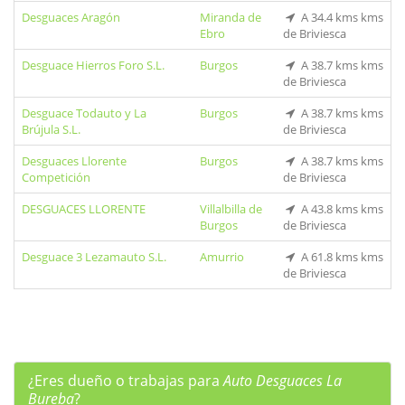
Desguaces Aragón
Miranda de
A 34.4 kms kms
Ebro
de Briviesca
Desguace Hierros Foro S.L.
Burgos
A 38.7 kms kms
de Briviesca
Desguace Todauto y La
Burgos
A 38.7 kms kms
Brújula S.L.
de Briviesca
Desguaces Llorente
Burgos
A 38.7 kms kms
Competición
de Briviesca
DESGUACES LLORENTE
Villalbilla de
A 43.8 kms kms
Burgos
de Briviesca
Desguace 3 Lezamauto S.L.
Amurrio
A 61.8 kms kms
de Briviesca
¿Eres dueño o trabajas para
Auto Desguaces La
Bureba
?