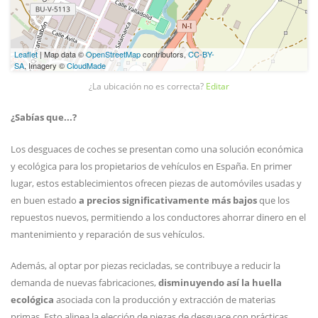
Leaflet
| Map data ©
OpenStreetMap
contributors,
CC-BY-
SA
, Imagery ©
CloudMade
¿La ubicación no es correcta?
Editar
¿Sabías que...?
Los desguaces de coches se presentan como una solución económica
y ecológica para los propietarios de vehículos en España. En primer
lugar, estos establecimientos ofrecen piezas de automóviles usadas y
en buen estado
a precios significativamente más bajos
que los
repuestos nuevos, permitiendo a los conductores ahorrar dinero en el
mantenimiento y reparación de sus vehículos.
Además, al optar por piezas recicladas, se contribuye a reducir la
demanda de nuevas fabricaciones,
disminuyendo así la huella
ecológica
asociada con la producción y extracción de materias
primas. Esto alinea la elección de piezas de desguace con prácticas