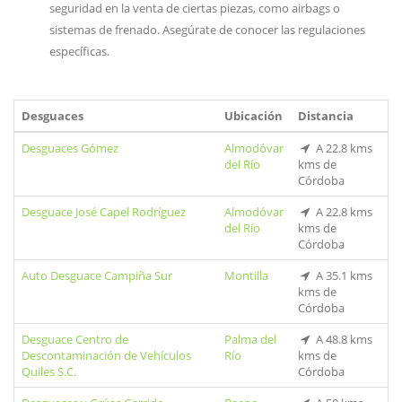
seguridad en la venta de ciertas piezas, como airbags o
sistemas de frenado. Asegúrate de conocer las regulaciones
específicas.
Desguaces
Ubicación
Distancia
Desguaces Gómez
Almodóvar
A 22.8 kms
del Río
kms de
Córdoba
Desguace José Capel Rodríguez
Almodóvar
A 22.8 kms
del Río
kms de
Córdoba
Auto Desguace Campiña Sur
Montilla
A 35.1 kms
kms de
Córdoba
Desguace Centro de
Palma del
A 48.8 kms
Descontaminación de Vehículos
Río
kms de
Quiles S.C.
Córdoba