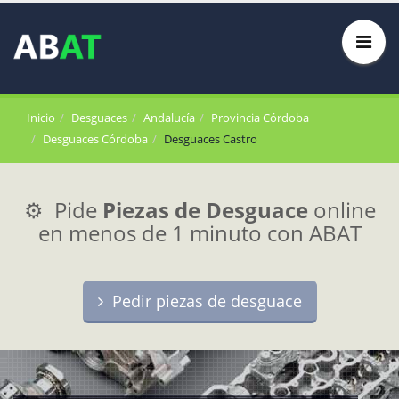
Inicio
Desguaces
Andalucía
Provincia Córdoba
Desguaces Córdoba
Desguaces Castro
⚙️ Pide
Piezas de Desguace
online
en menos de 1 minuto con ABAT
Pedir piezas de desguace