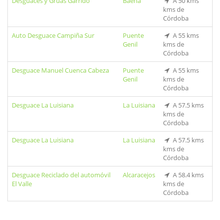
Desguaces y Grúas Garrido
Baena
A 50 kms
kms de
Córdoba
Auto Desguace Campiña Sur
Puente
A 55 kms
Genil
kms de
Córdoba
Desguace Manuel Cuenca Cabeza
Puente
A 55 kms
Genil
kms de
Córdoba
Desguace La Luisiana
La Luisiana
A 57.5 kms
kms de
Córdoba
Desguace La Luisiana
La Luisiana
A 57.5 kms
kms de
Córdoba
Desguace Reciclado del automóvil
Alcaracejos
A 58.4 kms
El Valle
kms de
Córdoba