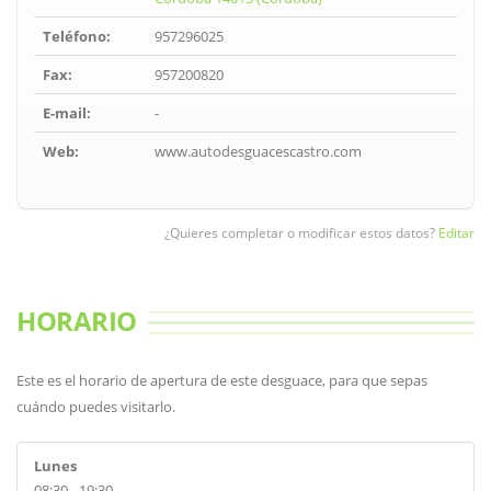
Teléfono:
957296025
Fax:
957200820
E-mail:
-
Web:
www.autodesguacescastro.com
¿Quieres completar o modificar estos datos?
Editar
HORARIO
Este es el horario de apertura de este desguace, para que sepas
cuándo puedes visitarlo.
Lunes
08:30 - 19:30