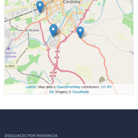
Leaflet
| Map data ©
OpenStreetMap
contributors,
CC-BY-
SA
, Imagery ©
CloudMade
DESGUACES POR PROVINCIA