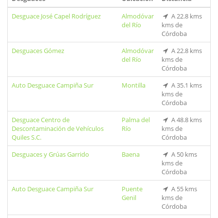
Desguace José Capel Rodríguez
Almodóvar
A 22.8 kms
del Río
kms de
Córdoba
Desguaces Gómez
Almodóvar
A 22.8 kms
del Río
kms de
Córdoba
Auto Desguace Campiña Sur
Montilla
A 35.1 kms
kms de
Córdoba
Desguace Centro de
Palma del
A 48.8 kms
Descontaminación de Vehículos
Río
kms de
Quiles S.C.
Córdoba
Desguaces y Grúas Garrido
Baena
A 50 kms
kms de
Córdoba
Auto Desguace Campiña Sur
Puente
A 55 kms
Genil
kms de
Córdoba