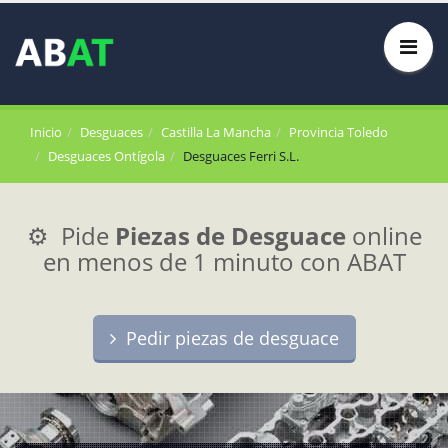
Inicio
Desguaces
Castilla La Mancha
Provincia Toledo
Desguaces Ontígola
Desguaces Ferri S.L.
⚙️ Pide
Piezas de Desguace
online
en menos de 1 minuto con ABAT
Pedir piezas de desguace