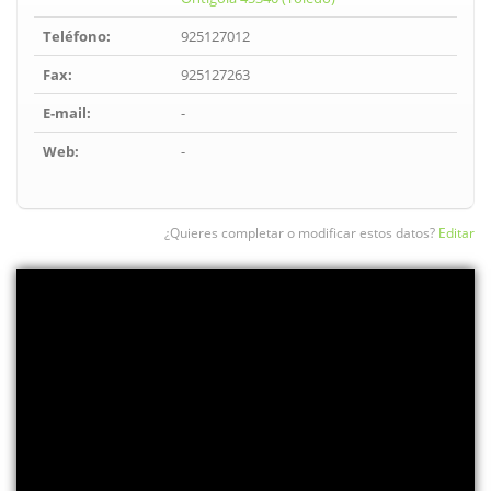
Teléfono:
925127012
Fax:
925127263
E-mail:
-
Web:
-
¿Quieres completar o modificar estos datos?
Editar