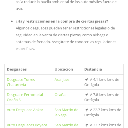
así a reducir la huella ambiental de los automóviles fuera de
uso.
¿Hay restricciones en la compra de ciertas piezas?
Algunos desguaces pueden tener restricciones legales o de
seguridad en la venta de ciertas piezas, como airbags o
sistemas de frenado. Asegúrate de conocer las regulaciones
específicas.
Desguaces
Ubicación
Distancia
Desguace Torres
Aranjuez
A 4.1 kms kms de
Chatarrería
Ontígola
Desguace Ferrometal
Ocaña
A 7.8 kms kms de
Ocaña S.L.
Ontígola
Auto Desguace Ankar
San Martín de
A 22.7 kms kms de
la Vega
Ontígola
Auto Desguaces Boyaca
San Martín de
A 22.7 kms kms de