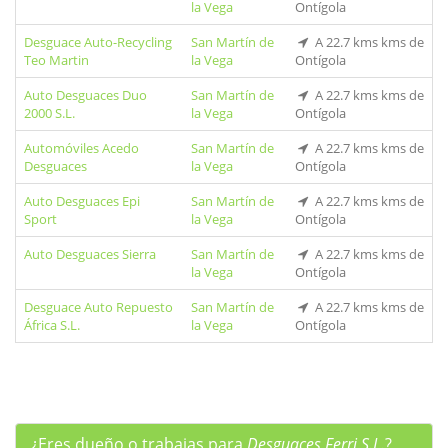
la Vega
Ontígola
Desguace Auto-Recycling
San Martín de
A 22.7 kms kms de
Teo Martin
la Vega
Ontígola
Auto Desguaces Duo
San Martín de
A 22.7 kms kms de
2000 S.L.
la Vega
Ontígola
Automóviles Acedo
San Martín de
A 22.7 kms kms de
Desguaces
la Vega
Ontígola
Auto Desguaces Epi
San Martín de
A 22.7 kms kms de
Sport
la Vega
Ontígola
Auto Desguaces Sierra
San Martín de
A 22.7 kms kms de
la Vega
Ontígola
Desguace Auto Repuesto
San Martín de
A 22.7 kms kms de
África S.L.
la Vega
Ontígola
¿Eres dueño o trabajas para
Desguaces Ferri S.L.
?