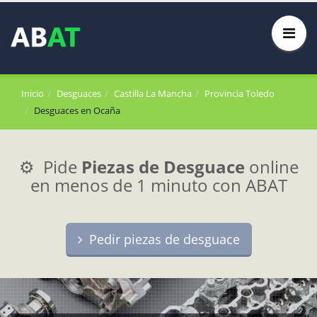
Inicio
Desguaces
Castilla La Mancha
Provincia Toledo
Desguaces en Ocaña
⚙️ Pide
Piezas de Desguace
online
en menos de 1 minuto con ABAT
Pedir piezas de desguace