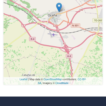
Leaflet
| Map data ©
OpenStreetMap
contributors,
CC-BY-
SA
, Imagery ©
CloudMade