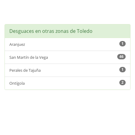
Desguaces en otras zonas de Toledo
1
Aranjuez
46
San Martín de la Vega
1
Perales de Tajuña
2
Ontígola