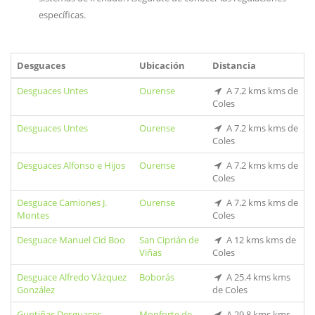
específicas.
Desguaces
Ubicación
Distancia
Desguaces Untes
Ourense
A 7.2 kms kms de
Coles
Desguaces Untes
Ourense
A 7.2 kms kms de
Coles
Desguaces Alfonso e Hijos
Ourense
A 7.2 kms kms de
Coles
Desguace Camiones J.
Ourense
A 7.2 kms kms de
Montes
Coles
Desguace Manuel Cid Boo
San Ciprián de
A 12 kms kms de
Viñas
Coles
Desguace Alfredo Vázquez
Boborás
A 25.4 kms kms
González
de Coles
Guntiñas Desguaces
Monforte de
A 29.8 kms kms