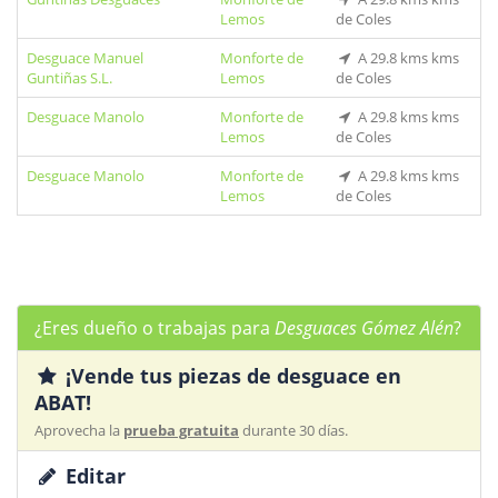
Lemos
de Coles
Desguace Manuel
Monforte de
A 29.8 kms kms
Guntiñas S.L.
Lemos
de Coles
Desguace Manolo
Monforte de
A 29.8 kms kms
Lemos
de Coles
Desguace Manolo
Monforte de
A 29.8 kms kms
Lemos
de Coles
¿Eres dueño o trabajas para
Desguaces Gómez Alén
?
¡Vende tus piezas de desguace en
ABAT!
Aprovecha la
prueba gratuita
durante 30 días.
Editar