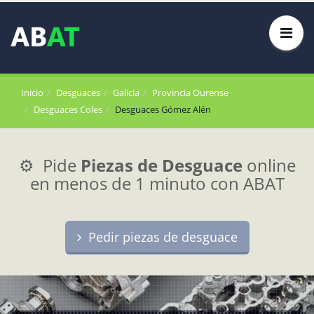
Inicio
Desguaces
Galicia
Provincia Ourense
Desguaces Coles
Desguaces Gómez Alén
⚙️ Pide
Piezas de Desguace
online
en menos de 1 minuto con ABAT
Pedir piezas de desguace