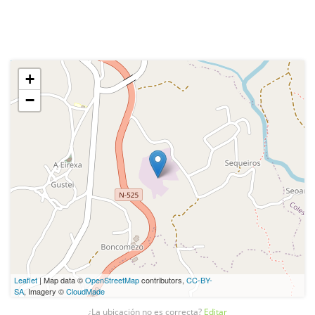
+
−
Leaflet
| Map data ©
OpenStreetMap
contributors,
CC-BY-
SA
, Imagery ©
CloudMade
¿La ubicación no es correcta?
Editar