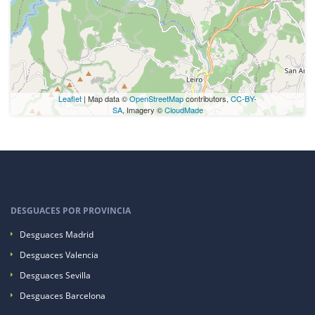
Leaflet
| Map data ©
OpenStreetMap
contributors,
CC-BY-
SA
, Imagery ©
CloudMade
DESGUACES POR PROVINCIA
Desguaces Madrid
Desguaces Valencia
Desguaces Sevilla
Desguaces Barcelona