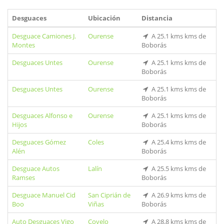
Desguaces
Ubicación
Distancia
Desguace Camiones J.
Ourense
A 25.1 kms kms de
Montes
Boborás
Desguaces Untes
Ourense
A 25.1 kms kms de
Boborás
Desguaces Untes
Ourense
A 25.1 kms kms de
Boborás
Desguaces Alfonso e
Ourense
A 25.1 kms kms de
Hijos
Boborás
Desguaces Gómez
Coles
A 25.4 kms kms de
Alén
Boborás
Desguace Autos
Lalín
A 25.5 kms kms de
Ramses
Boborás
Desguace Manuel Cid
San Ciprián de
A 26.9 kms kms de
Boo
Viñas
Boborás
Auto Desguaces Vigo
Covelo
A 28.8 kms kms de