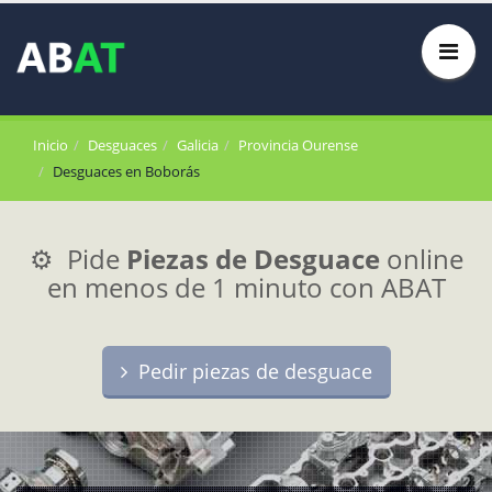
Inicio
Desguaces
Galicia
Provincia Ourense
Desguaces en Boborás
⚙️ Pide
Piezas de Desguace
online
en menos de 1 minuto con ABAT
Pedir piezas de desguace