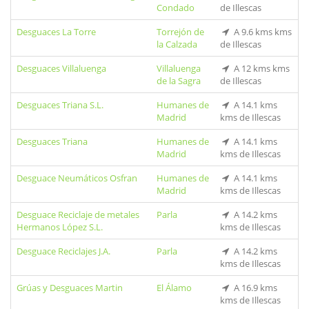
Condado
de Illescas
Desguaces La Torre
Torrejón de
A 9.6 kms kms
la Calzada
de Illescas
Desguaces Villaluenga
Villaluenga
A 12 kms kms
de la Sagra
de Illescas
Desguaces Triana S.L.
Humanes de
A 14.1 kms
Madrid
kms de Illescas
Desguaces Triana
Humanes de
A 14.1 kms
Madrid
kms de Illescas
Desguace Neumáticos Osfran
Humanes de
A 14.1 kms
Madrid
kms de Illescas
Desguace Reciclaje de metales
Parla
A 14.2 kms
Hermanos López S.L.
kms de Illescas
Desguace Reciclajes J.A.
Parla
A 14.2 kms
kms de Illescas
Grúas y Desguaces Martin
El Álamo
A 16.9 kms
kms de Illescas