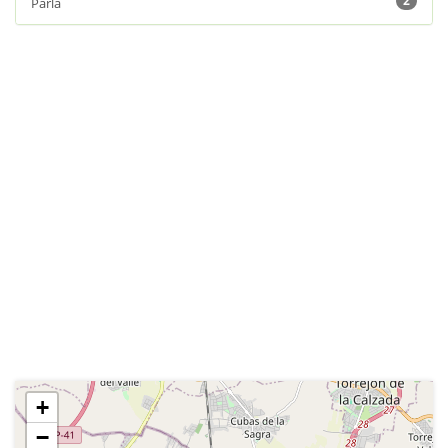
2
Parla
+
−