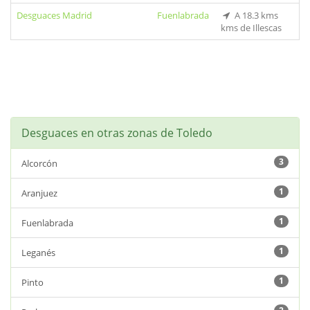
Desguaces Madrid
Fuenlabrada
A 18.3 kms
kms de Illescas
Desguaces en otras zonas de Toledo
3
Alcorcón
1
Aranjuez
1
Fuenlabrada
1
Leganés
1
Pinto