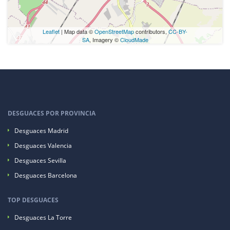
Leaflet
| Map data ©
OpenStreetMap
contributors,
CC-BY-
SA
, Imagery ©
CloudMade
DESGUACES POR PROVINCIA
Desguaces Madrid
Desguaces Valencia
Desguaces Sevilla
Desguaces Barcelona
TOP DESGUACES
Desguaces La Torre