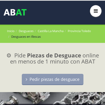
Inicio
Desguaces
Castilla La Mancha
Provincia Toledo
Desguaces en Illescas
⚙️ Pide
Piezas de Desguace
online
en menos de 1 minuto con ABAT
Pedir piezas de desguace