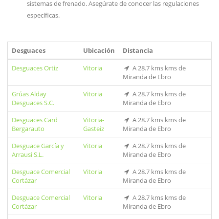
sistemas de frenado. Asegúrate de conocer las regulaciones
específicas.
Desguaces
Ubicación
Distancia
Desguaces Ortiz
Vitoria
A 28.7 kms kms de
Miranda de Ebro
Grúas Alday
Vitoria
A 28.7 kms kms de
Desguaces S.C.
Miranda de Ebro
Desguaces Card
Vitoria-
A 28.7 kms kms de
Bergarauto
Gasteiz
Miranda de Ebro
Desguace García y
Vitoria
A 28.7 kms kms de
Arrausi S.L.
Miranda de Ebro
Desguace Comercial
Vitoria
A 28.7 kms kms de
Cortázar
Miranda de Ebro
Desguace Comercial
Vitoria
A 28.7 kms kms de
Cortázar
Miranda de Ebro