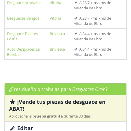
Desguace Arroyabe
Vitoria
A 28.7 kms kms de
Miranda de Ebro
Desguaces Bengoa
Vitoria
A 28.7 kms kms de
Miranda de Ebro
Desguace Talleres
Briviesca
A 34.4 kms kms de
Losúa
Miranda de Ebro
Auto Desguaces La
Briviesca
A 34.4 kms kms de
Bureba
Miranda de Ebro
¿Eres dueño o trabajas para
Desguaces Orón
?
¡Vende tus piezas de desguace en
ABAT!
Aprovecha la
prueba gratuita
durante 30 días.
Editar