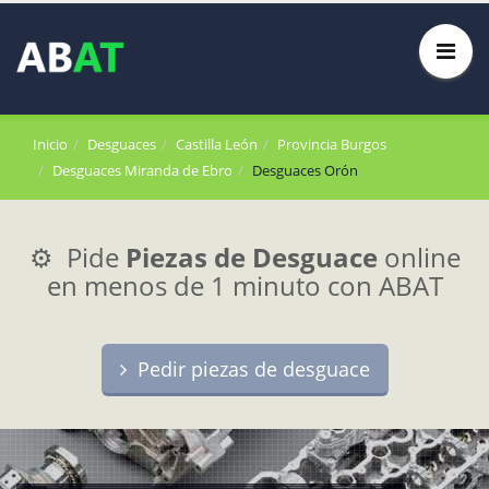
Inicio
Desguaces
Castilla León
Provincia Burgos
Desguaces Miranda de Ebro
Desguaces Orón
⚙️ Pide
Piezas de Desguace
online
en menos de 1 minuto con ABAT
Pedir piezas de desguace