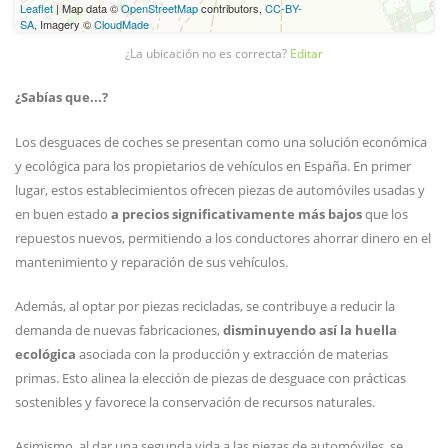
Leaflet
| Map data ©
OpenStreetMap
contributors,
CC-BY-
SA
, Imagery ©
CloudMade
¿La ubicación no es correcta?
Editar
¿Sabías que...?
Los desguaces de coches se presentan como una solución económica
y ecológica para los propietarios de vehículos en España. En primer
lugar, estos establecimientos ofrecen piezas de automóviles usadas y
en buen estado
a precios significativamente más bajos
que los
repuestos nuevos, permitiendo a los conductores ahorrar dinero en el
mantenimiento y reparación de sus vehículos.
Además, al optar por piezas recicladas, se contribuye a reducir la
demanda de nuevas fabricaciones,
disminuyendo así la huella
ecológica
asociada con la producción y extracción de materias
primas. Esto alinea la elección de piezas de desguace con prácticas
sostenibles y favorece la conservación de recursos naturales.
Asimismo, al dar una segunda vida a las piezas de automóviles, se