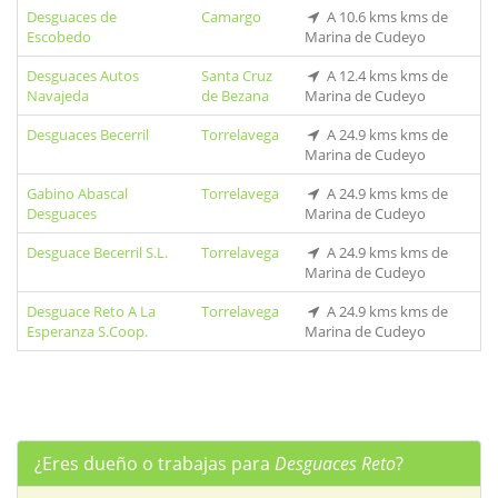
Desguaces de
Camargo
A 10.6 kms kms de
Escobedo
Marina de Cudeyo
Desguaces Autos
Santa Cruz
A 12.4 kms kms de
Navajeda
de Bezana
Marina de Cudeyo
Desguaces Becerril
Torrelavega
A 24.9 kms kms de
Marina de Cudeyo
Gabino Abascal
Torrelavega
A 24.9 kms kms de
Desguaces
Marina de Cudeyo
Desguace Becerril S.L.
Torrelavega
A 24.9 kms kms de
Marina de Cudeyo
Desguace Reto A La
Torrelavega
A 24.9 kms kms de
Esperanza S.Coop.
Marina de Cudeyo
¿Eres dueño o trabajas para
Desguaces Reto
?