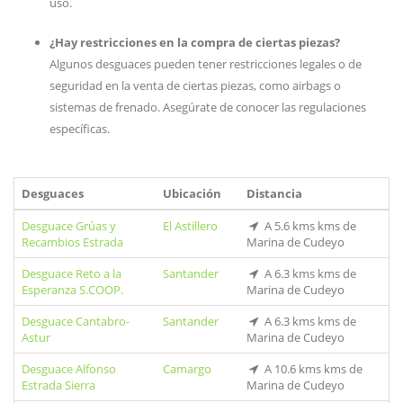
uso.
¿Hay restricciones en la compra de ciertas piezas?
Algunos desguaces pueden tener restricciones legales o de
seguridad en la venta de ciertas piezas, como airbags o
sistemas de frenado. Asegúrate de conocer las regulaciones
específicas.
Desguaces
Ubicación
Distancia
Desguace Grúas y
El Astillero
A 5.6 kms kms de
Recambios Estrada
Marina de Cudeyo
Desguace Reto a la
Santander
A 6.3 kms kms de
Esperanza S.COOP.
Marina de Cudeyo
Desguace Cantabro-
Santander
A 6.3 kms kms de
Astur
Marina de Cudeyo
Desguace Alfonso
Camargo
A 10.6 kms kms de
Estrada Sierra
Marina de Cudeyo