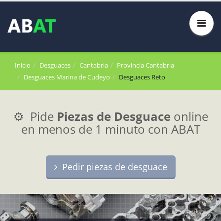
Inicio
Desguaces
Cantabria
Provincia Cantabria
Desguaces Marina de Cudeyo
Desguaces Reto
⚙️ Pide
Piezas de Desguace
online
en menos de 1 minuto con ABAT
Pedir piezas de desguace