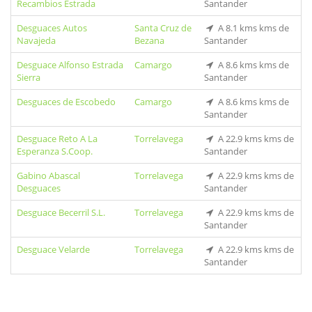
Recambios Estrada
Santander
Desguaces Autos
Santa Cruz de
A 8.1 kms kms de
Navajeda
Bezana
Santander
Desguace Alfonso Estrada
Camargo
A 8.6 kms kms de
Sierra
Santander
Desguaces de Escobedo
Camargo
A 8.6 kms kms de
Santander
Desguace Reto A La
Torrelavega
A 22.9 kms kms de
Esperanza S.Coop.
Santander
Gabino Abascal
Torrelavega
A 22.9 kms kms de
Desguaces
Santander
Desguace Becerril S.L.
Torrelavega
A 22.9 kms kms de
Santander
Desguace Velarde
Torrelavega
A 22.9 kms kms de
Santander