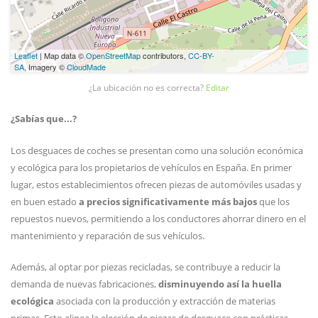
Leaflet
| Map data ©
OpenStreetMap
contributors,
CC-BY-
SA
, Imagery ©
CloudMade
¿La ubicación no es correcta?
Editar
¿Sabías que...?
Los desguaces de coches se presentan como una solución económica
y ecológica para los propietarios de vehículos en España. En primer
lugar, estos establecimientos ofrecen piezas de automóviles usadas y
en buen estado
a precios significativamente más bajos
que los
repuestos nuevos, permitiendo a los conductores ahorrar dinero en el
mantenimiento y reparación de sus vehículos.
Además, al optar por piezas recicladas, se contribuye a reducir la
demanda de nuevas fabricaciones,
disminuyendo así la huella
ecológica
asociada con la producción y extracción de materias