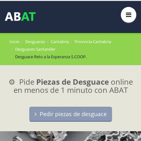
Inicio
Desguaces
Cantabria
Provincia Cantabria
Desguaces Santander
Desguace Reto a la Esperanza S.COOP.
⚙️ Pide
Piezas de Desguace
online
en menos de 1 minuto con ABAT
Pedir piezas de desguace