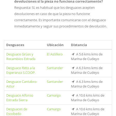
devoluciones si la pieza no funciona correctamente?
Respuesta: Sí, es habitual que los desguaces acepten
devoluciones en caso de que la pieza no funcione
correctamente. Es importante comunicarse con el desguace
inmediatamente y seguir sus procedimientos de devolución.
Desguaces
Ubicación
Distancia
Desguace Grúas y
El Astillero
A 5.6 kms kms de
Recambios Estrada
Marina de Cudeyo
Desguace Reto a la
Santander
A 6.3 kms kms de
Esperanza S.COOP.
Marina de Cudeyo
Desguace Cantabro-
Santander
A 6.3 kms kms de
Astur
Marina de Cudeyo
Desguace Alfonso
Camargo
A 10.6 kms kms de
Estrada Sierra
Marina de Cudeyo
Desguaces de
Camargo
A 10.6 kms kms de
Escobedo
Marina de Cudeyo