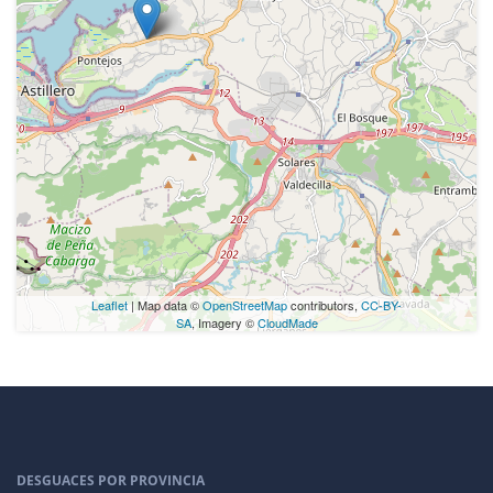
Leaflet
| Map data ©
OpenStreetMap
contributors,
CC-BY-
SA
, Imagery ©
CloudMade
DESGUACES POR PROVINCIA