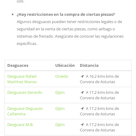
uso.
¿Hay restricciones en la compra de ciertas piezas?
Algunos desguaces pueden tener restricciones legales o de
seguridad en la venta de ciertas piezas, como airbags o
sistemas de frenado. Asegúrate de conocer las regulaciones
específicas.
Desguaces
Ubicación
Distancia
Desguace Rafael
Oviedo
A 16.2 kms kms de
Martínez Manso
Corvera de Asturias
Desguaces Gerardo
Gijón
A 17.2 kms kms de
Corvera de Asturias
Desguace Deguaces
Gijón
A 17.2 kms kms de
Cañamina
Corvera de Asturias
Desguace M.B.
Gijón
A 17.2 kms kms de
Corvera de Asturias