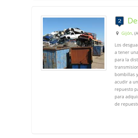
De
Gijón
, (
Los desgua
a tener un
para la di
transmisio
bombillas y
acudir a u
repuesto p
para adqui
de repuest