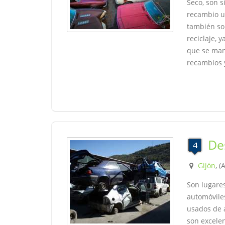
Seco, son s
recambio u
también son
reciclaje, 
que se man
recambios y
De
Gijón
, (
Son lugare
automóvile
usados de a
son excelen