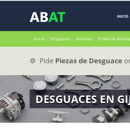
INICIO
Inicio
Desguaces
Asturias
Provincia Asturi
⚙️ Pide
Piezas de Desguace
on
DESGUACES EN G