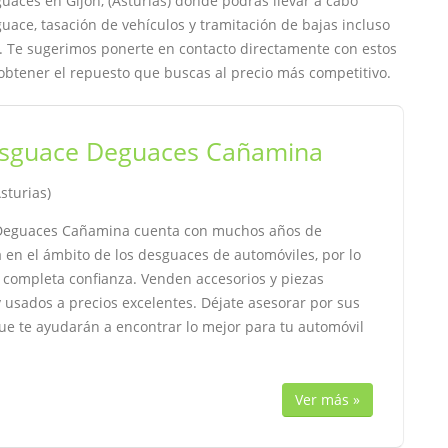
uaces en Gijón, (Asturias) donde podrás llevar a cabo
uace, tasación de vehículos y tramitación de bajas incluso
ce. Te sugerimos ponerte en contacto directamente con estos
obtener el repuesto que buscas al precio más competitivo.
sguace Deguaces Cañamina
Asturias)
Deguaces Cañamina cuenta con muchos años de
 en el ámbito de los desguaces de automóviles, por lo
 completa confianza. Venden accesorios y piezas
y usados a precios excelentes. Déjate asesorar por sus
ue te ayudarán a encontrar lo mejor para tu automóvil
Ver más »