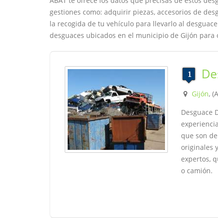
ABAT te ofrece los datos que precisas de estos desg
gestiones como: adquirir piezas, accesorios de desg
la recogida de tu vehículo para llevarlo al desgua
desguaces ubicados en el municipio de Gijón para 
De
Gijón
, (
Desguace 
experiencia
que son de
originales 
expertos, q
o camión.