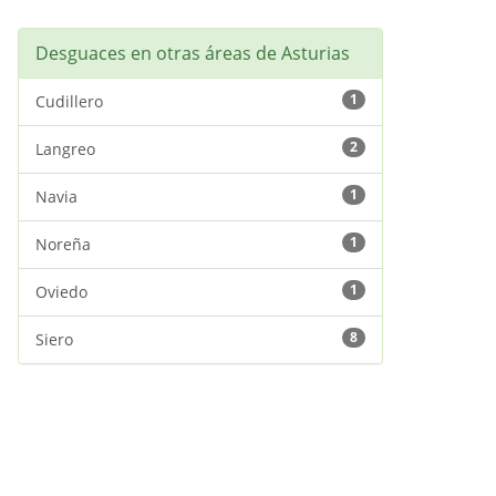
Desguaces en otras áreas de Asturias
1
Cudillero
2
Langreo
1
Navia
1
Noreña
1
Oviedo
8
Siero