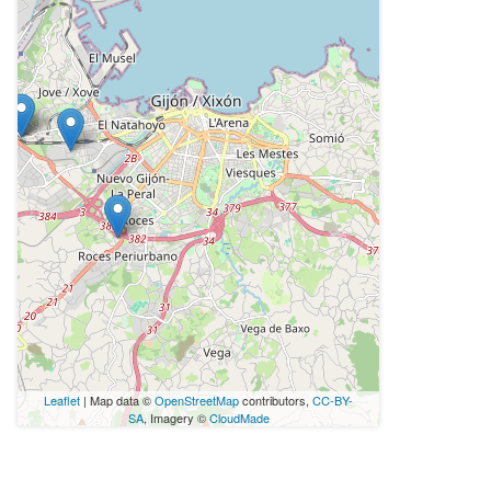
Leaflet
| Map data ©
OpenStreetMap
contributors,
CC-BY-
SA
, Imagery ©
CloudMade