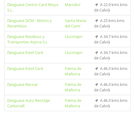
Desguace Centro Card Moya
Marratxí
A 22.9 kms kms
S.L.
de Calvià
Desguace DCM - Motos y
Santa María
A 25 kms kms
Recambios
del Camí
de Calvià
Desguace Residuos y
Llucmajor
A 34.7 kms kms
Transportes Arjona S.L
de Calvià
Desguace Estel Card
Llucmajor
A 34.7 kms kms
de Calvià
Desguace Estel Card
Palma de
A 46.3 kms kms
Mallorca
de Calvià
Desguace Recicar
Palma de
A 46.3 kms kms
Mallorca
de Calvià
Desguace Auto Reciclaje
Palma de
A 46.3 kms kms
Carbonell
Mallorca
de Calvià