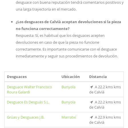
desguace con buena reputación tendrá comentarios positivos y
una larga trayectoria en el mercado.
¿Los desguaces de Calvià aceptan devoluciones si la pieza
no funciona correctamente?
Respuesta: Sí, es habitual que los desguaces acepten
devoluciones en caso de que la pieza no funcione
correctamente. Es importante comunicarse con el desguace
inmediatamente y seguir sus procedimientos de devolución.
Desguaces
Ubicación
Distancia
Desguace Walter Francisco
Bunyola
A 22.2 kms kms
Roura Galardi
de Calvià
Desguace Es Desguás S.L.
Bunyola
A 22.2 kms kms
de Calvià
Grúas y Desguaces J.B.
Marratxí
A 22.9 kms kms
de Calvià