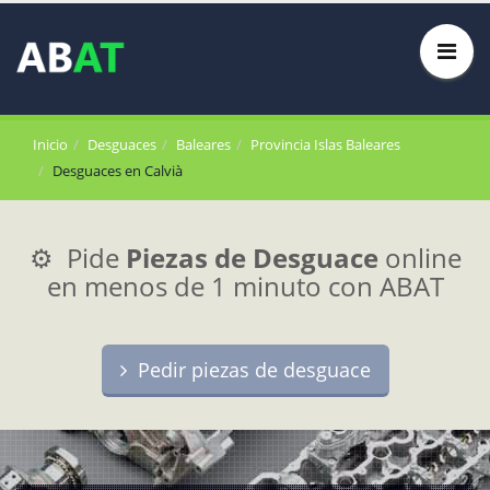
Inicio
Desguaces
Baleares
Provincia Islas Baleares
Desguaces en Calvià
⚙️ Pide
Piezas de Desguace
online
en menos de 1 minuto con ABAT
Pedir piezas de desguace