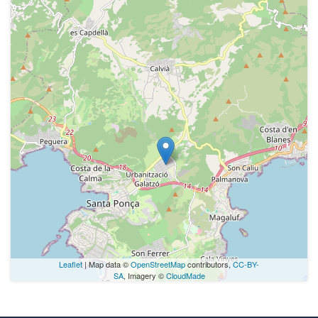
Leaflet
| Map data ©
OpenStreetMap
contributors,
CC-BY-
SA
, Imagery ©
CloudMade