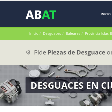
INICIO
Inicio
Desguaces
Baleares
Provincia Islas 
⚙️ Pide
Piezas de Desguace
on
DESGUACES EN C