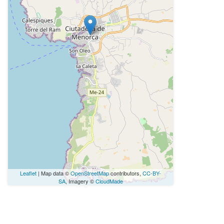
Leaflet
| Map data ©
OpenStreetMap
contributors,
CC-BY-
SA
, Imagery ©
CloudMade