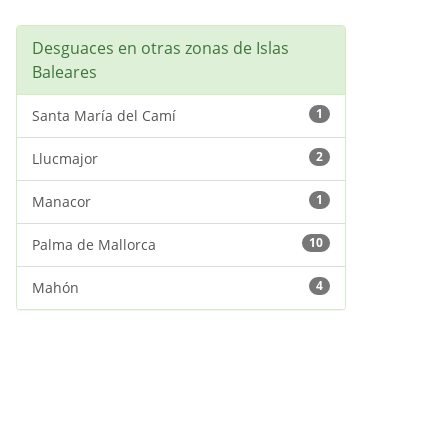
Desguaces en otras zonas de Islas
Baleares
1
Santa María del Camí
2
Llucmajor
1
Manacor
10
Palma de Mallorca
4
Mahón