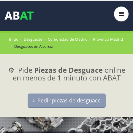
Inicio
Desguaces
Comunidad de Madrid
Provincia Madrid
Desguaces en Alcorcón
⚙️ Pide
Piezas de Desguace
online
en menos de 1 minuto con ABAT
Pedir piezas de desguace