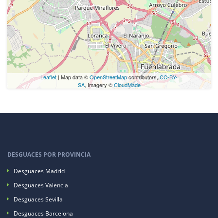
Leaflet
| Map data ©
OpenStreetMap
contributors,
CC-BY-
SA
, Imagery ©
CloudMade
DESGUACES POR PROVINCIA
Desguaces Madrid
Desguaces Valencia
Desguaces Sevilla
Desguaces Barcelona