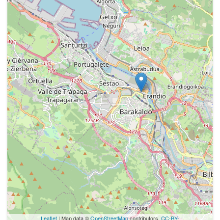
Leaflet
| Map data ©
OpenStreetMap
contributors,
CC-BY-