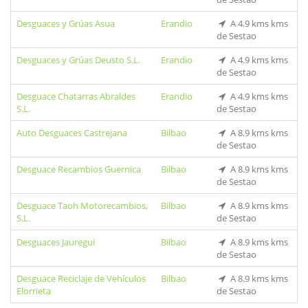
Desguaces y Grúas Asua
Erandio
A 4.9 kms kms
de Sestao
Desguaces y Grúas Deusto S.L.
Erandio
A 4.9 kms kms
de Sestao
Desguace Chatarras Abraldes
Erandio
A 4.9 kms kms
S.L.
de Sestao
Auto Desguaces Castrejana
Bilbao
A 8.9 kms kms
de Sestao
Desguace Recambios Guernica
Bilbao
A 8.9 kms kms
de Sestao
Desguace Taoh Motorecambios,
Bilbao
A 8.9 kms kms
S.L.
de Sestao
Desguaces Jauregui
Bilbao
A 8.9 kms kms
de Sestao
Desguace Reciclaje de Vehículos
Bilbao
A 8.9 kms kms
Elorrieta
de Sestao