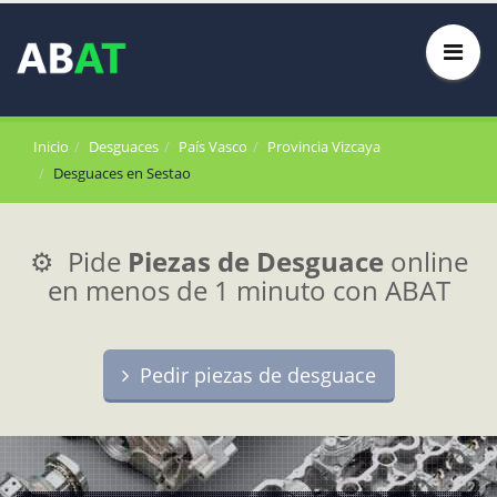
Inicio
Desguaces
País Vasco
Provincia Vizcaya
Desguaces en Sestao
⚙️ Pide
Piezas de Desguace
online
en menos de 1 minuto con ABAT
Pedir piezas de desguace