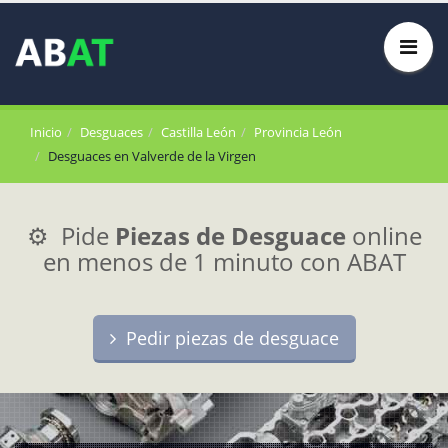
Inicio
Desguaces
Castilla León
Provincia León
Desguaces en Valverde de la Virgen
⚙️ Pide
Piezas de Desguace
online
en menos de 1 minuto con ABAT
Pedir piezas de desguace