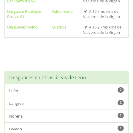
Recuperauto S.L.
Valverde de la Virgen
Desguace Reciclajes
Valdefresno
A 16 kms kms de
Ecocas S.L.
Valverde de la Virgen
Desguaces Jovino
Cuadros
A 16.2 kms kms de
Valverde de la Virgen
Desguaces en otras áreas de León
2
León
2
Langreo
1
Noreña
1
Oviedo