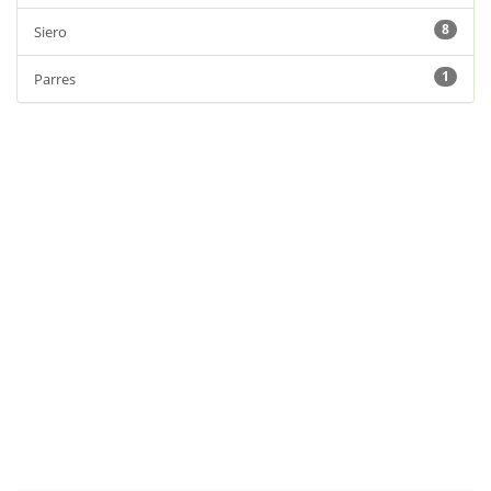
8
Siero
1
Parres