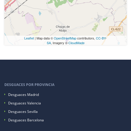
Leaflet
| Map data ©
OpenStreetMap
contributors,
CC-BY-
SA
, Imagery ©
CloudMade
DESGUACES POR PROVINCIA
Desguaces Madrid
Desguaces Valencia
Desguaces Sevilla
Desguaces Barcelona