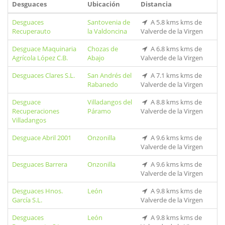
Desguaces
Ubicación
Distancia
Desguaces
Santovenia de
A 5.8 kms kms de
Recuperauto
la Valdoncina
Valverde de la Virgen
Desguace Maquinaria
Chozas de
A 6.8 kms kms de
Agrícola López C.B.
Abajo
Valverde de la Virgen
Desguaces Clares S.L.
San Andrés del
A 7.1 kms kms de
Rabanedo
Valverde de la Virgen
Desguace
Villadangos del
A 8.8 kms kms de
Recuperaciones
Páramo
Valverde de la Virgen
Villadangos
Desguace Abril 2001
Onzonilla
A 9.6 kms kms de
Valverde de la Virgen
Desguaces Barrera
Onzonilla
A 9.6 kms kms de
Valverde de la Virgen
Desguaces Hnos.
León
A 9.8 kms kms de
García S.L.
Valverde de la Virgen
Desguaces
León
A 9.8 kms kms de