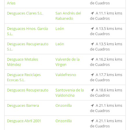
Arias
de Cuadros
Desguaces Clares S.L.
San Andrés del
A 11.1 kms kms
Rabanedo
de Cuadros
Desguaces Hnos. García
León
A 13.5 kms kms
S.L.
de Cuadros
Desguaces Recuperauto
León
A 13.5 kms kms
S.L.
de Cuadros
Desguace Metales
Valverde de la
A 16.2 kms kms
Méndez
Virgen
de Cuadros
Desguace Reciclajes
Valdefresno
A 17.7 kms kms
Ecocas S.L.
de Cuadros
Desguaces Recuperauto
Santovenia de la
A 18.6 kms kms
Valdoncina
de Cuadros
Desguaces Barrera
Onzonilla
A 21.1 kms kms
de Cuadros
Desguace Abril 2001
Onzonilla
A 21.1 kms kms
de Cuadros