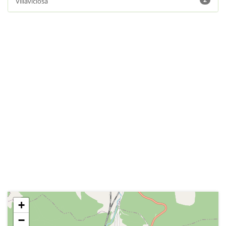
Villaviciosa
+
−