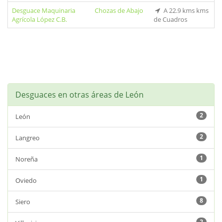
Desguace Maquinaria
Chozas de Abajo
A 22.9 kms kms
Agrícola López C.B.
de Cuadros
Desguaces en otras áreas de León
2
León
2
Langreo
1
Noreña
1
Oviedo
8
Siero
2