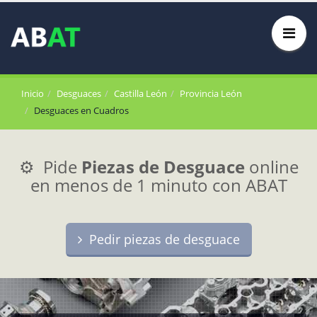
Inicio
Desguaces
Castilla León
Provincia León
Desguaces en Cuadros
⚙️ Pide
Piezas de Desguace
online
en menos de 1 minuto con ABAT
Pedir piezas de desguace