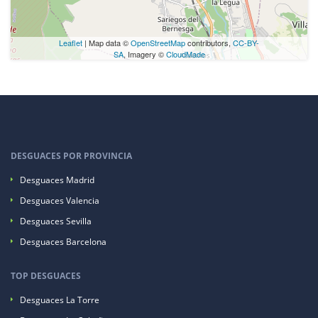
Leaflet
| Map data ©
OpenStreetMap
contributors,
CC-BY-
SA
, Imagery ©
CloudMade
DESGUACES POR PROVINCIA
Desguaces Madrid
Desguaces Valencia
Desguaces Sevilla
Desguaces Barcelona
TOP DESGUACES
Desguaces La Torre