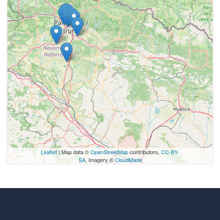
Leaflet
| Map data ©
OpenStreetMap
contributors,
CC-BY-
SA
, Imagery ©
CloudMade