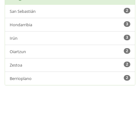
2
San Sebastián
3
Hondarribia
3
Irún
2
Oiartzun
2
Zestoa
2
Berrioplano