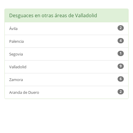
Desguaces en otras áreas de Valladolid
2
Ávila
4
Palencia
1
Segovia
9
Valladolid
6
Zamora
2
Aranda de Duero