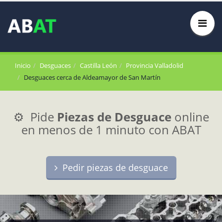
Inicio
Desguaces
Castilla León
Provincia Valladolid
Desguaces cerca de Aldeamayor de San Martín
⚙️ Pide
Piezas de Desguace
online
en menos de 1 minuto con ABAT
Pedir piezas de desguace