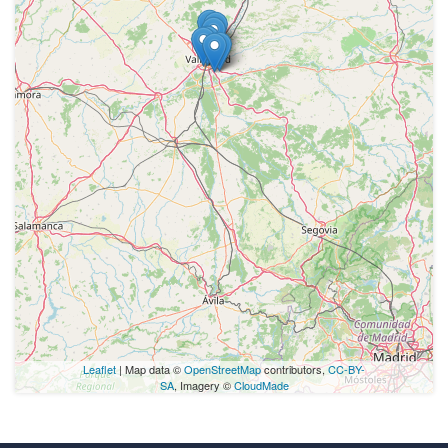
Leaflet
| Map data ©
OpenStreetMap
contributors,
CC-BY-
SA
, Imagery ©
CloudMade