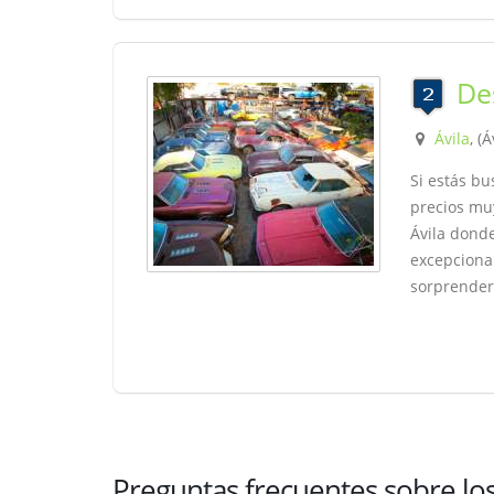
De
Ávila
, (Á
Si estás b
precios mu
Ávila dond
excepcional
sorprender
Preguntas frecuentes sobre los