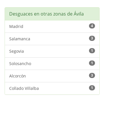
Desguaces en otras zonas de Ávila
4
Madrid
3
Salamanca
1
Segovia
1
Solosancho
3
Alcorcón
1
Collado Villalba