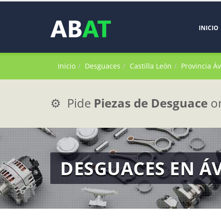
INICIO
Inicio
Desguaces
Castilla León
Provincia Áv
⚙️ Pide
Piezas de Desguace
on
DESGUACES EN ÁV