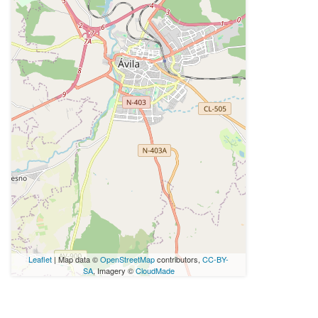
Leaflet
| Map data ©
OpenStreetMap
contributors,
CC-BY-
SA
, Imagery ©
CloudMade