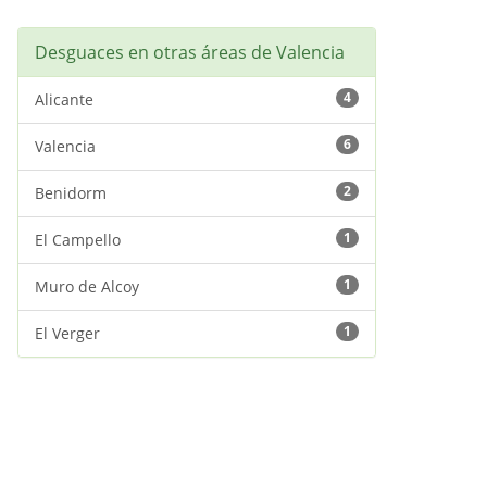
Desguaces en otras áreas de Valencia
4
Alicante
6
Valencia
2
Benidorm
1
El Campello
1
Muro de Alcoy
1
El Verger