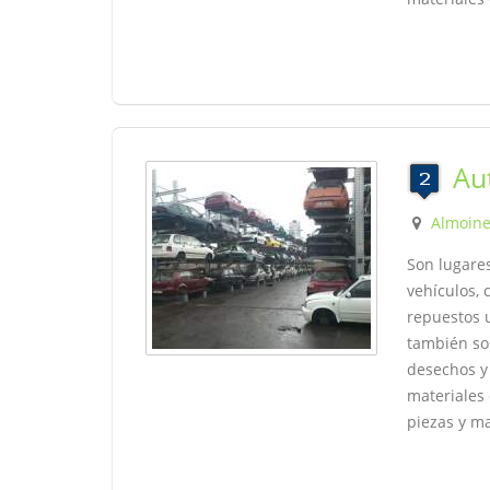
Au
Almoin
Son lugare
vehículos, 
repuestos u
también son
desechos y 
materiales 
piezas y ma