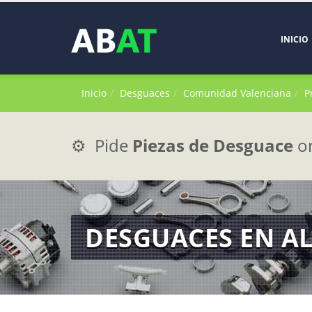
INICIO
Inicio
Desguaces
Comunidad Valenciana
P
⚙️ Pide
Piezas de Desguace
on
DESGUACES EN A