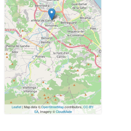
Leaflet
| Map data ©
OpenStreetMap
contributors,
CC-BY-
SA
, Imagery ©
CloudMade