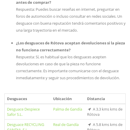
antes de comprar?
Respuesta: Puedes buscar reseñas en internet, preguntar en
foros de automoción o incluso consultar en redes sociales. Un
desguace con buena reputación tendrá comentarios positivos y
una larga trayectoria en el mercado.
¿Los desguaces de Rótova aceptan devoluciones si la pieza
no funciona correctamente?
Respuesta: Sí, es habitual que los desguaces acepten
devoluciones en caso de que la pieza no funcione
correctamente. Es importante comunicarse con el desguace
inmediatamente y seguir sus procedimientos de devolución.
Desguaces
Ubicación
Distancia
Desguace Despiece
Palma de Gandía
A 3.3 kms kms de
Safor S.L.
Rótova
Desguace RECYCLING
Real de Gandía
A 5.8 kms kms de
GANDIA, S.L.
Rótova