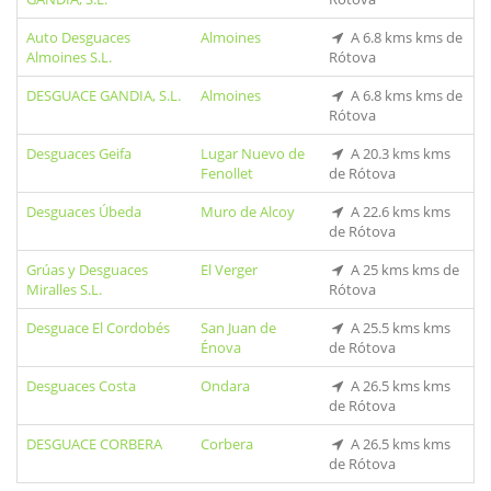
Auto Desguaces
Almoines
A 6.8 kms kms de
Almoines S.L.
Rótova
DESGUACE GANDIA, S.L.
Almoines
A 6.8 kms kms de
Rótova
Desguaces Geifa
Lugar Nuevo de
A 20.3 kms kms
Fenollet
de Rótova
Desguaces Úbeda
Muro de Alcoy
A 22.6 kms kms
de Rótova
Grúas y Desguaces
El Verger
A 25 kms kms de
Miralles S.L.
Rótova
Desguace El Cordobés
San Juan de
A 25.5 kms kms
Énova
de Rótova
Desguaces Costa
Ondara
A 26.5 kms kms
de Rótova
DESGUACE CORBERA
Corbera
A 26.5 kms kms
de Rótova