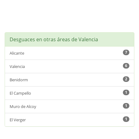
Desguaces en otras áreas de Valencia
7
Alicante
6
Valencia
2
Benidorm
1
El Campello
1
Muro de Alcoy
1
El Verger