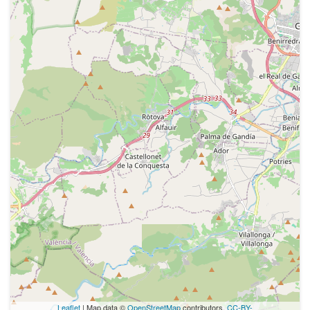
Leaflet
| Map data ©
OpenStreetMap
contributors,
CC-BY-