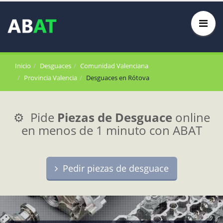
Inicio
Desguaces
Comunidad Valenciana
Provincia Valencia
Desguaces en Rótova
⚙️ Pide
Piezas de Desguace
online
en menos de 1 minuto con ABAT
Pedir piezas de desguace