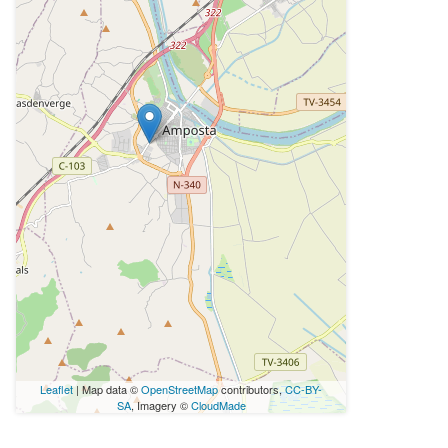
Leaflet
| Map data ©
OpenStreetMap
contributors,
CC-BY-
SA
, Imagery ©
CloudMade