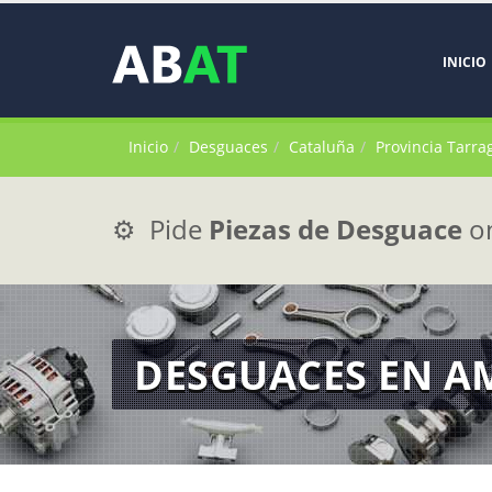
INICIO
Inicio
Desguaces
Cataluña
Provincia Tarra
⚙️ Pide
Piezas de Desguace
on
DESGUACES EN A