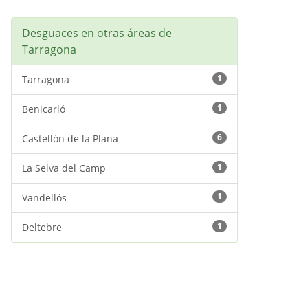
Desguaces en otras áreas de
Tarragona
1
Tarragona
1
Benicarló
6
Castellón de la Plana
1
La Selva del Camp
1
Vandellós
1
Deltebre