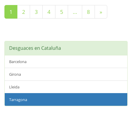
(current)
1
2
3
4
5
...
8
»
Desguaces en Cataluña
Barcelona
Girona
Lleida
Tarragona