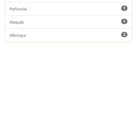
1
Peñíscola
1
Alaquás
2
Alboraya