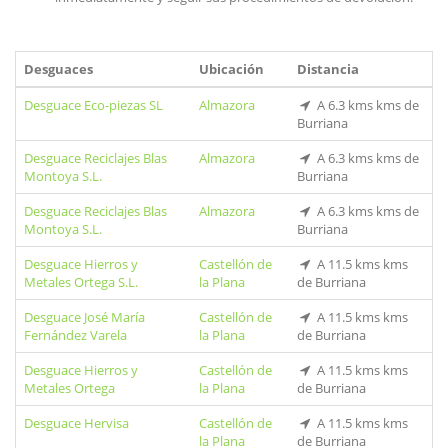
Desguaces
Ubicación
Distancia
Desguace Eco-piezas SL
Almazora
A 6.3 kms kms de
Burriana
Desguace Reciclajes Blas
Almazora
A 6.3 kms kms de
Montoya S.L.
Burriana
Desguace Reciclajes Blas
Almazora
A 6.3 kms kms de
Montoya S.L.
Burriana
Desguace Hierros y
Castellón de
A 11.5 kms kms
Metales Ortega S.L.
la Plana
de Burriana
Desguace José María
Castellón de
A 11.5 kms kms
Fernández Varela
la Plana
de Burriana
Desguace Hierros y
Castellón de
A 11.5 kms kms
Metales Ortega
la Plana
de Burriana
Desguace Hervisa
Castellón de
A 11.5 kms kms
la Plana
de Burriana