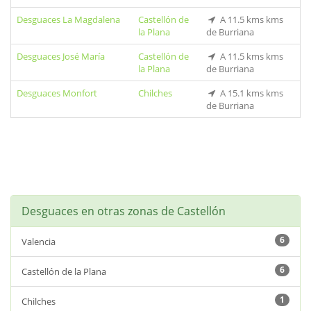
Desguaces La Magdalena
Castellón de
A 11.5 kms kms
la Plana
de Burriana
Desguaces José María
Castellón de
A 11.5 kms kms
la Plana
de Burriana
Desguaces Monfort
Chilches
A 15.1 kms kms
de Burriana
Desguaces en otras zonas de Castellón
6
Valencia
6
Castellón de la Plana
1
Chilches