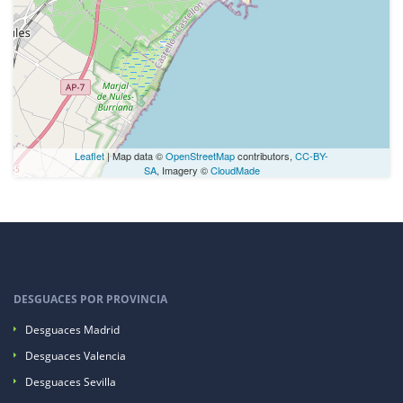
Leaflet
| Map data ©
OpenStreetMap
contributors,
CC-BY-
SA
, Imagery ©
CloudMade
DESGUACES POR PROVINCIA
Desguaces Madrid
Desguaces Valencia
Desguaces Sevilla