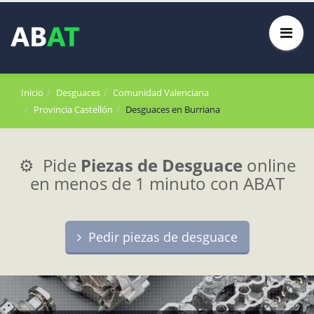
Inicio
Desguaces
Comunidad Valenciana
Provincia Castellón
Desguaces en Burriana
⚙️ Pide
Piezas de Desguace
online
en menos de 1 minuto con ABAT
Pedir piezas de desguace