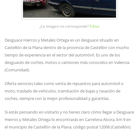
¿La imagen no corresponde?
Editar
Desguace Hierros y Metales Ortega es un desguace situado en
Castellón de la Plana dentro de la provincia de Castellón con mucho
tiempo de experiencia en el sector del automóvil. Es uno de los
desguaces de coches, motos o camiones más conocidos en Valencia
(Comunidad).
Oferta servicios tales como venta de repuestos para automóvil o
moto, traslado de vehículos, tramitación de bajas y tasación de
coches, siempre con la mejor profesionalidad y garantías.
Si estás pensando en visitarlo y no tienes claro cómo llegar a Desguace
Hierros y Metales Ortega lo encontrarás en Carretera Alcora, km 9 en
el municipio de Castellón de la Plana, código postal 12006 (Castellón).