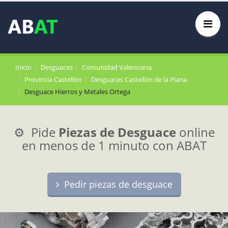
Inicio
Desguaces
Comunidad Valenciana
Provincia Castellón
Desguaces Castellón de la Plana
Desguace Hierros y Metales Ortega
⚙️ Pide
Piezas de Desguace
online
en menos de 1 minuto con ABAT
Pedir piezas de desguace