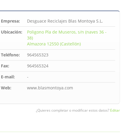
Empresa:
Desguace Reciclajes Blas Montoya S.L.
Ubicación:
Poligono Pla de Museros, s/n (naves 36 -
38)
Almazora 12550 (Castellón)
Teléfono:
964565323
Fax:
964565324
E-mail:
-
Web:
www.blasmontoya.com
¿Quieres completar o modificar estos datos?
Editar