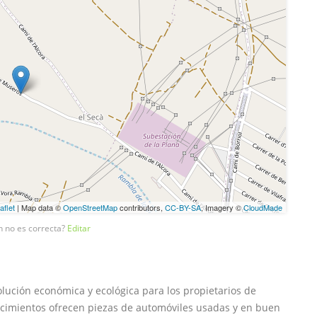
aflet
| Map data ©
OpenStreetMap
contributors,
CC-BY-SA
, Imagery ©
CloudMade
n no es correcta?
Editar
ución económica y ecológica para los propietarios de
lecimientos ofrecen piezas de automóviles usadas y en buen