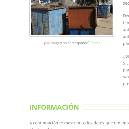
sec
Den
ten
aut
au
¿La imagen no corresponde?
Editar
par
¿Qu
S.L
par
s/n
pos
INFORMACIÓN
A continuación te mostramos los datos que tenemos