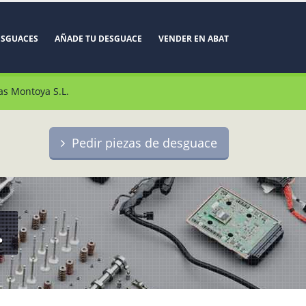
ESGUACES
AÑADE TU DESGUACE
VENDER EN ABAT
as Montoya S.L.
Pedir piezas de desguace
.