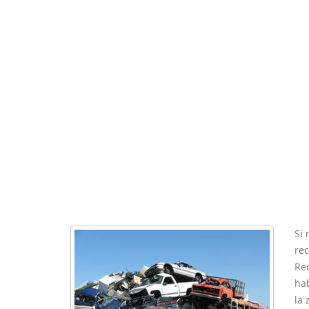
Si 
rec
Rec
ha
la 