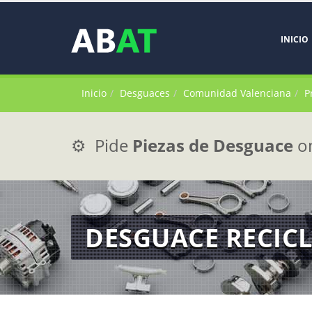
INICIO
Inicio
Desguaces
Comunidad Valenciana
P
⚙️ Pide
Piezas de Desguace
on
DESGUACE RECICL