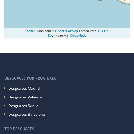
Leaflet
| Map data ©
OpenStreetMap
contributors,
CC-BY-
SA
, Imagery ©
CloudMade
DESGUACES POR PROVINCIA
Desguaces Madrid
Desguaces Valencia
Desguaces Sevilla
Desguaces Barcelona
TOP DESGUACES