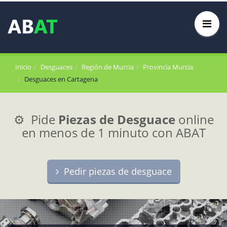
Inicio
Desguaces
Región de Murcia
Provincia Murcia
Desguaces en Cartagena
⚙️ Pide
Piezas de Desguace
online
en menos de 1 minuto con ABAT
Pedir piezas de desguace