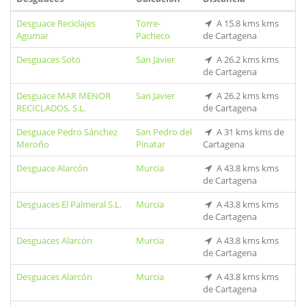
Desguace Reciclajes
Torre-
A 15.8 kms kms
Agumar
Pacheco
de Cartagena
Desguaces Soto
San Javier
A 26.2 kms kms
de Cartagena
Desguace MAR MENOR
San Javier
A 26.2 kms kms
RECICLADOS, S.L.
de Cartagena
Desguace Pedro Sánchez
San Pedro del
A 31 kms kms de
Meroño
Pinatar
Cartagena
Desguace Alarcón
Murcia
A 43.8 kms kms
de Cartagena
Desguaces El Palmeral S.L.
Murcia
A 43.8 kms kms
de Cartagena
Desguaces Alarcón
Murcia
A 43.8 kms kms
de Cartagena
Desguaces Alarcón
Murcia
A 43.8 kms kms
de Cartagena