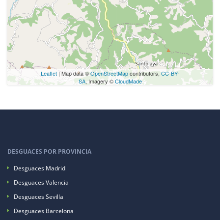
Leaflet
| Map data ©
OpenStreetMap
contributors,
CC-BY-
SA
, Imagery ©
CloudMade
DESGUACES POR PROVINCIA
Desguaces Madrid
Desguaces Valencia
Desguaces Sevilla
Desguaces Barcelona