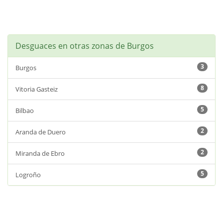
Desguaces en otras zonas de Burgos
3
Burgos
8
Vitoria Gasteiz
5
Bilbao
2
Aranda de Duero
2
Miranda de Ebro
5
Logroño