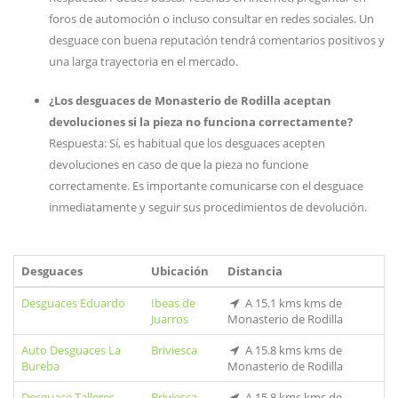
foros de automoción o incluso consultar en redes sociales. Un
desguace con buena reputación tendrá comentarios positivos y
una larga trayectoria en el mercado.
¿Los desguaces de Monasterio de Rodilla aceptan
devoluciones si la pieza no funciona correctamente?
Respuesta: Sí, es habitual que los desguaces acepten
devoluciones en caso de que la pieza no funcione
correctamente. Es importante comunicarse con el desguace
inmediatamente y seguir sus procedimientos de devolución.
Desguaces
Ubicación
Distancia
Desguaces Eduardo
Ibeas de
A 15.1 kms kms de
Juarros
Monasterio de Rodilla
Auto Desguaces La
Briviesca
A 15.8 kms kms de
Bureba
Monasterio de Rodilla
Desguace Talleres
Briviesca
A 15.8 kms kms de