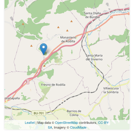
Leaflet
| Map data ©
OpenStreetMap
contributors,
CC-BY-
SA
, Imagery ©
CloudMade