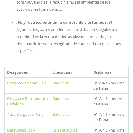
contribuyendo así a reducir la huella ambiental de los
automóviles fuera de uso.
¿Hay restricciones en la compra de ciertas piezas?
Algunos desguaces pueden tener restricciones legales o de
seguridad en la venta de ciertas piezas, como airbags o
sistemas de frenado. Asegúrate de conocer las regulaciones
específicas.
Desguaces
Ubicación
Distancia
Desguace Desmuvil S L
Badalona
A 4.1 kms kms
de Tiana
Desguace Recuperauto
Badalona
A 4.1 kms kms
Badalona
de Tiana
Auto Desguace Pons
Badalona
A 4.1 kms kms
de Tiana
Desguaces Stop
San Fausto de
A 4.5 kms kms