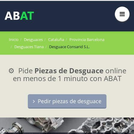
Inicio
Desguaces
Cataluña
Provincia Barcelona
Desguaces Tiana
Desguace Consarid S.L.
⚙️ Pide
Piezas de Desguace
online
en menos de 1 minuto con ABAT
Pedir piezas de desguace