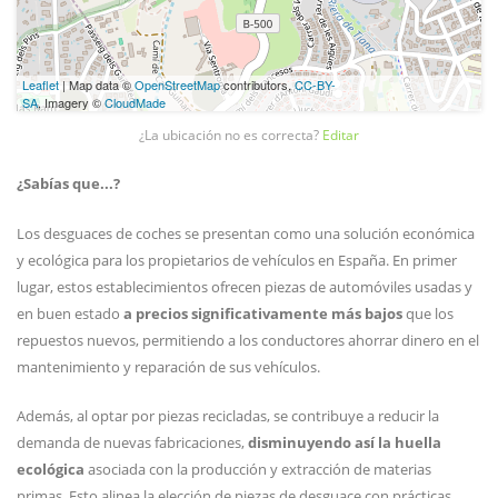
Leaflet
| Map data ©
OpenStreetMap
contributors,
CC-BY-
SA
, Imagery ©
CloudMade
¿La ubicación no es correcta?
Editar
¿Sabías que...?
Los desguaces de coches se presentan como una solución económica
y ecológica para los propietarios de vehículos en España. En primer
lugar, estos establecimientos ofrecen piezas de automóviles usadas y
en buen estado
a precios significativamente más bajos
que los
repuestos nuevos, permitiendo a los conductores ahorrar dinero en el
mantenimiento y reparación de sus vehículos.
Además, al optar por piezas recicladas, se contribuye a reducir la
demanda de nuevas fabricaciones,
disminuyendo así la huella
ecológica
asociada con la producción y extracción de materias
primas. Esto alinea la elección de piezas de desguace con prácticas