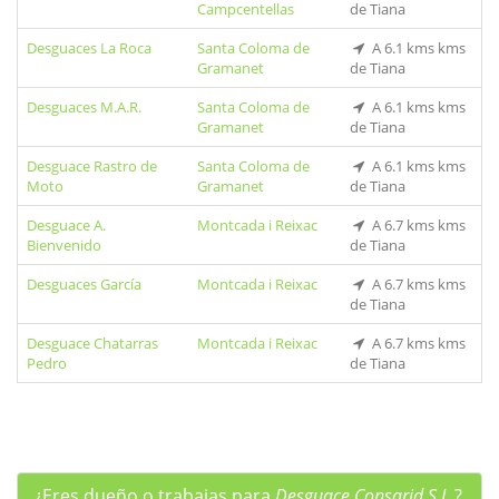
Campcentellas
de Tiana
Desguaces La Roca
Santa Coloma de
A 6.1 kms kms
Gramanet
de Tiana
Desguaces M.A.R.
Santa Coloma de
A 6.1 kms kms
Gramanet
de Tiana
Desguace Rastro de
Santa Coloma de
A 6.1 kms kms
Moto
Gramanet
de Tiana
Desguace A.
Montcada i Reixac
A 6.7 kms kms
Bienvenido
de Tiana
Desguaces García
Montcada i Reixac
A 6.7 kms kms
de Tiana
Desguace Chatarras
Montcada i Reixac
A 6.7 kms kms
Pedro
de Tiana
¿Eres dueño o trabajas para
Desguace Consarid S.L.
?