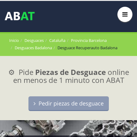
Inicio
Desguaces
Cataluña
Provincia Barcelona
Desguaces Badalona
Desguace Recuperauto Badalona
⚙️ Pide
Piezas de Desguace
online
en menos de 1 minuto con ABAT
Pedir piezas de desguace