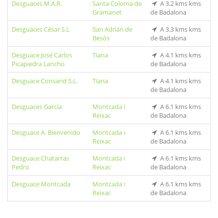
Desguaces M.A.R.
Santa Coloma de
A 3.2 kms kms
Gramanet
de Badalona
Desguaces César S.L
San Adrián de
A 3.3 kms kms
Besós
de Badalona
Desguace José Carlos
Tiana
A 4.1 kms kms
Picapiedra Lancho
de Badalona
Desguace Consarid S.L.
Tiana
A 4.1 kms kms
de Badalona
Desguaces García
Montcada i
A 6.1 kms kms
Reixac
de Badalona
Desguace A. Bienvenido
Montcada i
A 6.1 kms kms
Reixac
de Badalona
Desguace Chatarras
Montcada i
A 6.1 kms kms
Pedro
Reixac
de Badalona
Desguace Montcada
Montcada i
A 6.1 kms kms
Reixac
de Badalona