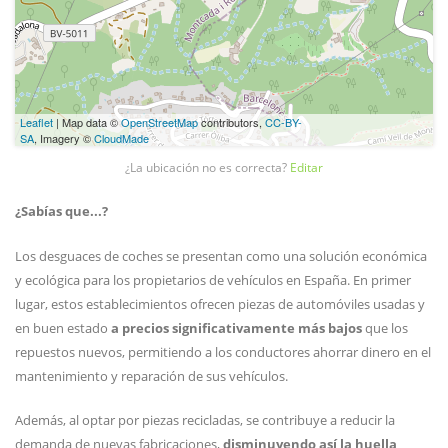
Leaflet
| Map data ©
OpenStreetMap
contributors,
CC-BY-
SA
, Imagery ©
CloudMade
¿La ubicación no es correcta?
Editar
¿Sabías que...?
Los desguaces de coches se presentan como una solución económica
y ecológica para los propietarios de vehículos en España. En primer
lugar, estos establecimientos ofrecen piezas de automóviles usadas y
en buen estado
a precios significativamente más bajos
que los
repuestos nuevos, permitiendo a los conductores ahorrar dinero en el
mantenimiento y reparación de sus vehículos.
Además, al optar por piezas recicladas, se contribuye a reducir la
demanda de nuevas fabricaciones,
disminuyendo así la huella