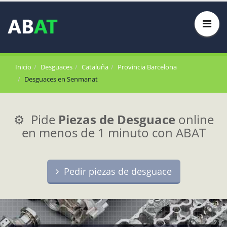
Inicio
Desguaces
Cataluña
Provincia Barcelona
Desguaces en Senmanat
⚙️ Pide
Piezas de Desguace
online
en menos de 1 minuto con ABAT
Pedir piezas de desguace