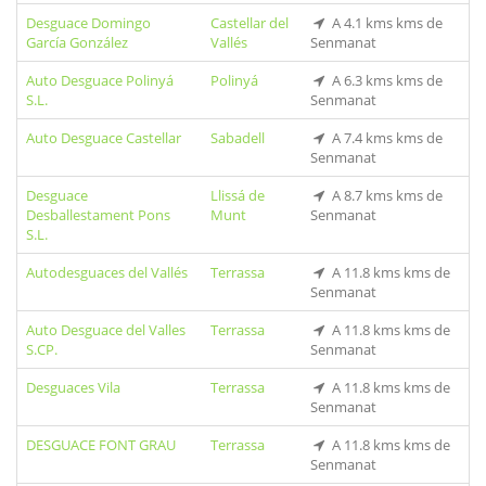
Desguace Domingo
Castellar del
A 4.1 kms kms de
García González
Vallés
Senmanat
Auto Desguace Polinyá
Polinyá
A 6.3 kms kms de
S.L.
Senmanat
Auto Desguace Castellar
Sabadell
A 7.4 kms kms de
Senmanat
Desguace
Llissá de
A 8.7 kms kms de
Desballestament Pons
Munt
Senmanat
S.L.
Autodesguaces del Vallés
Terrassa
A 11.8 kms kms de
Senmanat
Auto Desguace del Valles
Terrassa
A 11.8 kms kms de
S.CP.
Senmanat
Desguaces Vila
Terrassa
A 11.8 kms kms de
Senmanat
DESGUACE FONT GRAU
Terrassa
A 11.8 kms kms de
Senmanat