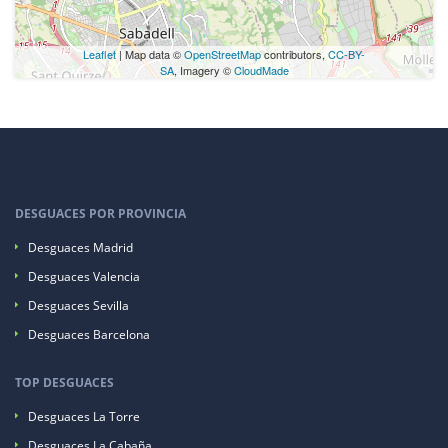
Leaflet
| Map data ©
OpenStreetMap
contributors,
CC-BY-
SA
, Imagery ©
CloudMade
DESGUACES POR PROVINCIA
Desguaces Madrid
Desguaces Valencia
Desguaces Sevilla
Desguaces Barcelona
TOP DESGUACES
Desguaces La Torre
Desguaces La Cabaña